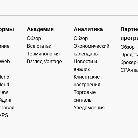
ормы
Академия
Аналитика
Партн
прогр
Обзор
Обзор
ение
Все статьи
Экономический
Обзор
Терминология
календарь
Предст
 Web
Взгляд Vantage
Новости и
брокер
анализ
CPA-па
er 5
Клиентские
er 4
настроения
View
Торговые
йдинг
сигналы
рговля
Уведомления
VPS