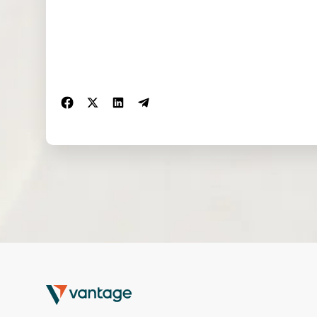
Чет
мая
09:0
ВВП (месяц к месяцу)
вер
202
0
(март)
г
6 г.
14
Чет
мая
15:3
Розничные продажи
вер
202
0
(месяц к месяцу) (апрель)
г
6 г.