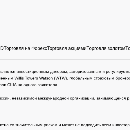
FD
Торговля на Форекс
Торговля акциями
Торговля золотом
Т
 является инвестиционным дилером, авторизованным и регулируе
нным Willis Towers Watson (WTW), глобальным страховым брокеро
ров США на одного заявителя.
сии, независимой международной организации, занимающейся ра
жена со значительным риском и может не подходить всем инвестор