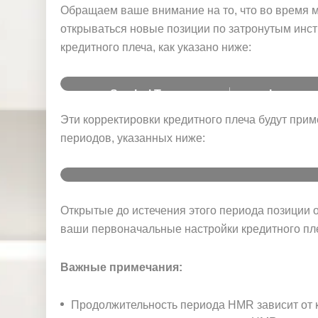
и
Обращаем ваше внимание на то, что во время 
открываться новые позиции по затронутым инс
кредитного плеча, как указано ниже:
Symbol Type
Leverag
Эти корректировки кредитного плеча будут прим
Forex
1:200
периодов, указанных ниже:
Oil
1:10
Gold
1:100
Вре
Дат
Де
мя
Открытые до истечения этого периода позиции 
Новостное событие
а
нь
(GM
Silver
1:50
ваши первоначальные настройки кредитного пл
T+3)
Commodities
1:5
Важные примечания:
11
По
Indices
1:100
мая
нед
17:0
Продажи существующих
202
ель
0
домов (апрель)
Продолжительность периода HMR зависит от 
6 г.
ник