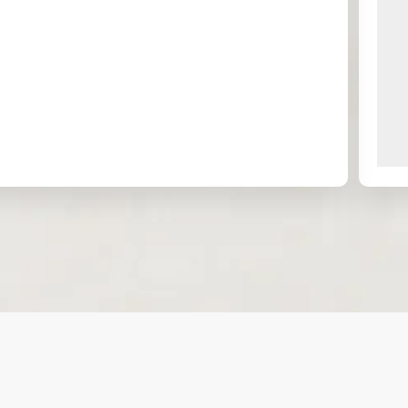
стер
08:4
09:05
Форекс
линг
5
ов
долл
Форекс, золото,
15:1
ар
15:35
серебро, индексы,
5
США
сырьевые товары