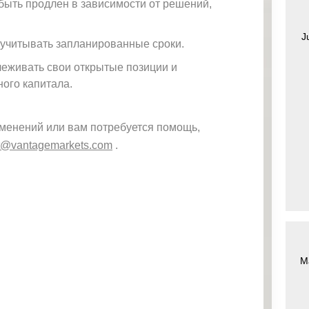
быть продлен в зависимости от решений,
J
08:4
 учитывать запланированные сроки.
евро
09:05
Форекс
5
леживать свои открытые позиции и
ого капитала.
долл
Форекс, золото,
15:1
ар
15:35
серебро, индексы,
5
США
сырьевые товары
зменений или вам потребуется помощь,
t@vantagemarkets.com
.
долл
Форекс, золото,
15:1
ар
15:35
серебро, индексы,
5
США
сырьевые товары
МАС
17:1
Нефть, сырьевые
17:35
ЛО
5
товары
M
Фунт