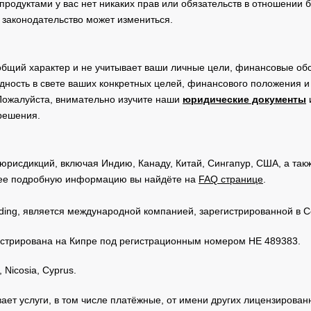
родуктами у вас нет никаких прав или обязательств в отношении 
 законодательство может измениться.
общий характер и не учитывает ваши личные цели, финансовые обс
дность в свете ваших конкретных целей, финансового положения 
Пожалуйста, внимательно изучите наши
юридические документы
 решения.
юрисдикций, включая Индию, Канаду, Китай, Сингапур, США, а та
ее подробную информацию вы найдёте на
FAQ странице
.
Trading, является международной компанией, зарегистрированной в
регистрирована на Кипре под регистрационным номером HE 489383.
 Nicosia, Cyprus.
зывает услуги, в том числе платёжные, от имени других лицензирова