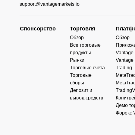
support@vantagemarkets.io
Спонсорство
Торговля
Платф
Обзор
Обзор
Все торговые
Прилож
продукты
Vantage
Рынки
Vantage
Торговые счета
Trading
Торговые
MetaTrad
сборы
MetaTrad
Депозит и
Trading
вывод средств
Копитре
Демо то
Форекс 