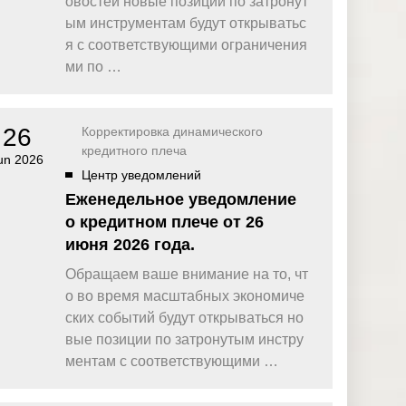
овостей новые позиции по затронут
омпаний, как
Зарядитесь торговой энергией
Действуют Условия и положения.
ым инструментам будут открыватьс
я с соответствующими ограничения
Бонус 0,88% на прибыль
омпаний, как
Внесите депозит и торгуйте, чтобы
ми по …
и Fortescue
получить бонус до $888 на дневную
прибыль*
Бонус на депозит
омпаний, как
ПОПУЛЯРНОЕ
26
Корректировка динамического
Откройте больше возможностей с
кредитного плеча
кредитным бонусом до $30 000*
un 2026
и
Центр уведомлений
омпаний, как
Кешбэк за CFD на золото 24/7
P
Подключитесь, торгуйте XAUUSD247 и
Еженедельное уведомление
зарабатывайте кешбэк с
о кредитном плече от 26
дополнительным бонусом 20% за
торговлю в выходные дни.*
июня 2026 года.
Баллы и бонусы
Обращаем ваше внимание на то, чт
Получайте по одному баллу за каждые
о во время масштабных экономиче
$10 000 торгового объема по CFD и
обменивайте их на бонусы и призы.*
ских событий будут открываться но
вые позиции по затронутым инстру
ментам с соответствующими …