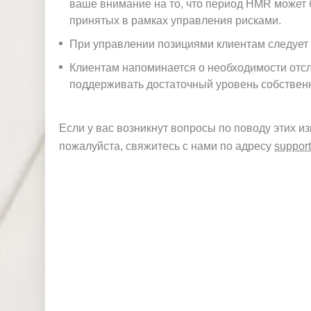
ваше внимание на то, что период HMR может 
принятых в рамках управления рисками.
12
Вто
Индекс потребительских
мая
09:0
При управлении позициями клиентам следует
рни
цен Германии (месяц к
202
0
к
месяцу) (апрель)
6 г.
Клиентам напоминается о необходимости отс
поддерживать достаточный уровень собственн
12
Вто
Индекс потребительских
мая
15:3
рни
цен (месяц к месяцу)
202
0
к
(апрель)
Если у вас возникнут вопросы по поводу этих и
6 г.
пожалуйста, свяжитесь с нами по адресу
suppor
13
Индекс потребительских
мая
Ср
15:3
цен (месяц к месяцу)
202
еда
0
(апрель)
6 г.
13
мая
Ср
17:3
Запасы сырой нефти
202
еда
0
6 г.
14