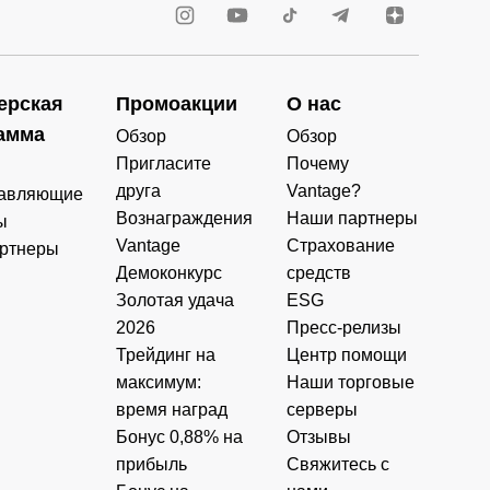
ерская
Промоакции
О нас
амма
Обзор
Обзор
Пригласите
Почему
друга
Vantage?
авляющие
Вознаграждения
Наши партнеры
ы
Vantage
Страхование
ртнеры
Демоконкурс
средств
Золотая удача
ESG
2026
Пресс-релизы
Трейдинг на
Центр помощи
максимум:
Наши торговые
время наград
серверы
Бонус 0,88% на
Отзывы
прибыль
Свяжитесь с