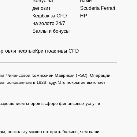
Бонус на
нами
депозит
Scuderia Ferrari
Кешбэк за CFD
HP
на золото 24/7
Баллы и бонусы
орговля нефтью
Криптоактивы CFD
мым Финансовой Комиссией Маврикия (FSC). Операции
м, основанным в 1828 году. Это покрытие включает
зрешением споров в сфере финансовых услуг, в
ам, поскольку можно потерять больше, чем ваши