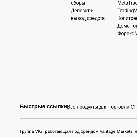
сборы
MetaTrad
Депозит и
Trading
AU
A2M
The a2 Milk Company
вывод средств
Копитре
Демо то
Форекс 
AU
COH
Cochlear Limited
UK
HIK
Hikma Pharmaceuticals PL
UK
MNG
M&G PLC
UK
NWG
NatWest Group Plc
Быстрые ссылки
Все продукты для торговли C
UK
PSON
Pearson Plc
Группа VIG, работающая под брендом Vantage Markets,
UK
STAN
STANDARD CHARTERED P