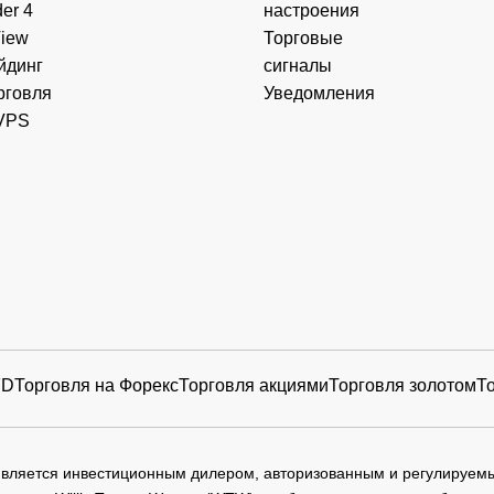
er 4
настроения
View
Торговые
19 Mar
0.098
AUD
15
йдинг
сигналы
2026
рговля
Уведомления
19 Mar
VPS
3.071
AUD
30
2026
19 Mar
C
0.480
USD
0
2026
19 Mar
0.138
GBP
0
2026
19 Mar
0.230
GBP
0
2026
FD
Торговля на Форекс
Торговля акциями
Торговля золотом
Т
19 Mar
0.174
GBP
0
2026
19 Mar
 является инвестиционным дилером, авторизованным и регулируе
LC
0.490
USD
0
2026