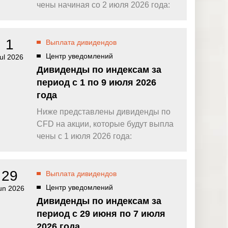
омпаний, как
Зарядитесь торговой энергией
чены начиная со 2 июля 2026 года:
Действуют Условия и положения.
Бонус 0,88% на прибыль
омпаний, как
Внесите депозит и торгуйте, чтобы
1
Выплата дивидендов
и Fortescue
получить бонус до $888 на дневную
прибыль*
Центр уведомлений
ul 2026
Бонус на депозит
омпаний, как
Дивиденды по индексам за
ПОПУЛЯРНОЕ
Откройте больше возможностей с
период с 1 по 9 июля 2026
кредитным бонусом до $30 000*
и
года
омпаний, как
Кешбэк за CFD на золото 24/7
P
Подключитесь, торгуйте XAUUSD247 и
Ниже представлены дивиденды по
зарабатывайте кешбэк с
CFD на акции, которые будут выпла
дополнительным бонусом 20% за
торговлю в выходные дни.*
чены с 1 июля 2026 года:
Баллы и бонусы
Получайте по одному баллу за каждые
$10 000 торгового объема по CFD и
29
Выплата дивидендов
обменивайте их на бонусы и призы.*
Центр уведомлений
un 2026
Дивиденды по индексам за
период с 29 июня по 7 июля
2026 года