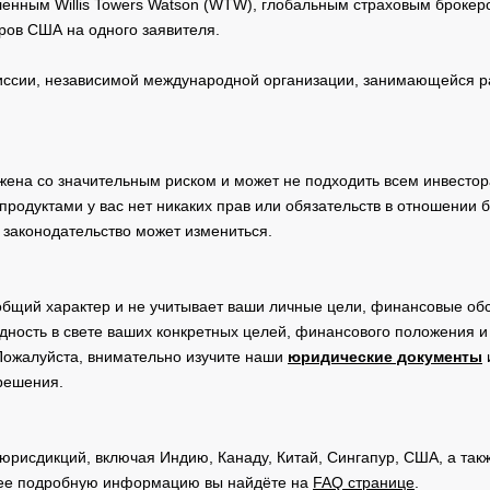
нным Willis Towers Watson (WTW), глобальным страховым брокеро
ров США на одного заявителя.
19 Mar
1.470
USD
30
2026
сии, независимой международной организации, занимающейся ра
19 Mar
0.658
USD
30
2026
20 Mar
жена со значительным риском и может не подходить всем инвестор
0.248
USD
30
2026
родуктами у вас нет никаких прав или обязательств в отношении 
 законодательство может измениться.
ces
20 Mar
0.880
USD
30
2026
общий характер и не учитывает ваши личные цели, финансовые обс
дность в свете ваших конкретных целей, финансового положения 
Пожалуйста, внимательно изучите наши
юридические документы
 решения.
юрисдикций, включая Индию, Канаду, Китай, Сингапур, США, а та
ее подробную информацию вы найдёте на
FAQ странице
.