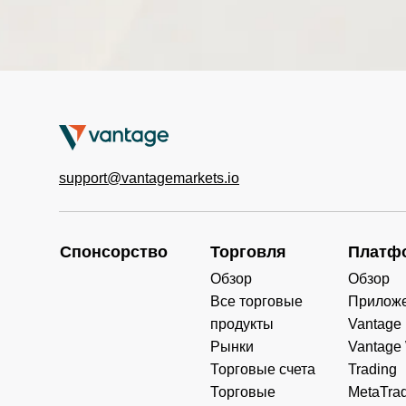
ICE
US
PLD
Prologis Inc
AU
SEEK
Seek Limited
TAIWAN SEMICONDUCTOR-
US
TSM
ADR
support@vantagemarkets.io
US
WU
Western Union Co
Спонсорство
Торговля
Платф
Обзор
Обзор
US
HBAN
Huntington Bancshares Inc
Все торговые
Прилож
продукты
Vantage
US
KSS
Kohl’s Corp
Рынки
Vantage
Торговые счета
Trading
Торговые
MetaTrad
UK
ABDN
abrdn PLC