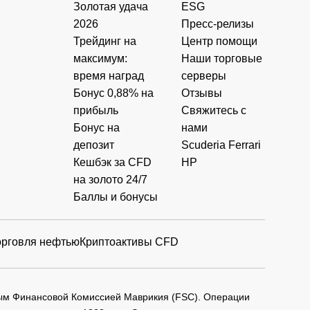
Золотая удача
ESG
2026
Пресс-релизы
Трейдинг на
Центр помощи
максимум:
Наши торговые
время наград
серверы
Бонус 0,88% на
Отзывы
прибыль
Свяжитесь с
Бонус на
нами
депозит
Scuderia Ferrari
Кешбэк за CFD
HP
на золото 24/7
Баллы и бонусы
орговля нефтью
Криптоактивы CFD
мым Финансовой Комиссией Маврикия (FSC). Операции