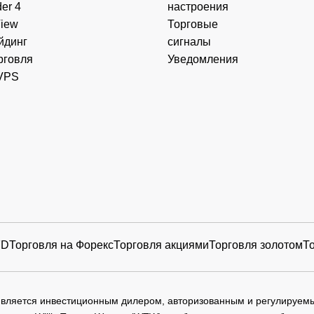
er 4
настроения
View
Торговые
йдинг
сигналы
рговля
Уведомления
VPS
FD
Торговля на Форекс
Торговля акциями
Торговля золотом
Т
 является инвестиционным дилером, авторизованным и регулируе