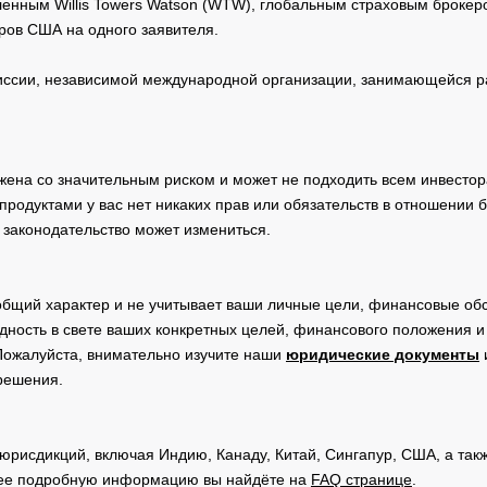
нным Willis Towers Watson (WTW), глобальным страховым брокеро
ров США на одного заявителя.
сии, независимой международной организации, занимающейся ра
жена со значительным риском и может не подходить всем инвестор
родуктами у вас нет никаких прав или обязательств в отношении 
 законодательство может измениться.
общий характер и не учитывает ваши личные цели, финансовые обс
дность в свете ваших конкретных целей, финансового положения 
Пожалуйста, внимательно изучите наши
юридические документы
 решения.
юрисдикций, включая Индию, Канаду, Китай, Сингапур, США, а та
ее подробную информацию вы найдёте на
FAQ странице
.