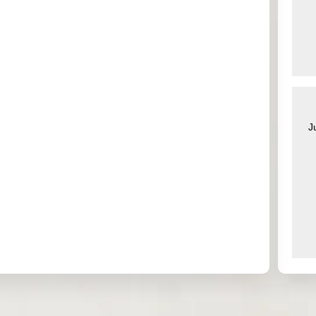
0.000
0.416
0.000
0.985
0.000
0.000
0.000
2.602
0.000
0.000
0.000
7.816
J
0.000
0.000
0.000
0.000
1.995
24.464
1.973
5.362
0.089
0.125
0.079
1.058
0.000
0.000
0.000
0.000
0.000
0.000
0.000
0.000