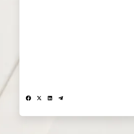
NAS100
1.487
0.000
0.556
(USD)
EU50 (EUR)
0.000
0.000
0.000
FRA40
0.221
0.000
0.000
(EUR)
ES35 (EUR)
2.858
2.841
0.000
CHINA50(U
0.000
0.250
0.000
SD)
US2000(US
0.069
0.063
0.022
D)
SA40(ZAR)
0.000
0.000
0.000
SGP20(SGD
0.000
0.000
0.000
)