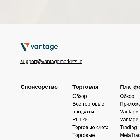
ICE
US
PLD
Prologis Inc
AU
SEEK
Seek Limited
TAIWAN SEMICONDUCTOR-
US
TSM
ADR
support@vantagemarkets.io
US
WU
Western Union Co
Спонсорство
Торговля
Платф
Обзор
Обзор
US
HBAN
Huntington Bancshares Inc
Все торговые
Прилож
продукты
Vantage
US
KSS
Kohl’s Corp
Рынки
Vantage
Торговые счета
Trading
Торговые
MetaTrad
UK
ABDN
abrdn PLC