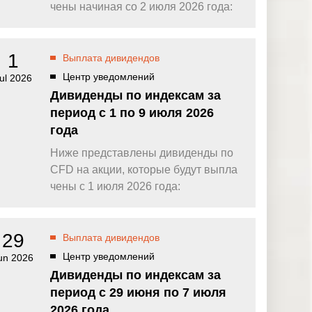
омпаний, как
Зарядитесь торговой энергией
чены начиная со 2 июля 2026 года:
Действуют Условия и положения.
Бонус 0,88% на прибыль
омпаний, как
Внесите депозит и торгуйте, чтобы
1
Выплата дивидендов
и Fortescue
получить бонус до $888 на дневную
прибыль*
Центр уведомлений
ul 2026
Бонус на депозит
омпаний, как
Дивиденды по индексам за
ПОПУЛЯРНОЕ
Откройте больше возможностей с
период с 1 по 9 июля 2026
кредитным бонусом до $30 000*
и
года
омпаний, как
Кешбэк за CFD на золото 24/7
P
Подключитесь, торгуйте XAUUSD247 и
Ниже представлены дивиденды по
зарабатывайте кешбэк с
CFD на акции, которые будут выпла
дополнительным бонусом 20% за
торговлю в выходные дни.*
чены с 1 июля 2026 года:
Баллы и бонусы
Получайте по одному баллу за каждые
$10 000 торгового объема по CFD и
29
Выплата дивидендов
обменивайте их на бонусы и призы.*
Центр уведомлений
un 2026
Дивиденды по индексам за
период с 29 июня по 7 июля
2026 года