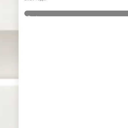
и
Regi
Symbol
IssueName
on
US
AIG
American International Grou
US
DTE
DTE Energy Co
Johnson Controls Internation
US
JCI
PLC
LONGF
HK
HKEx-960-LONGFOR GROU
OR
US
META
Meta Platforms Inc