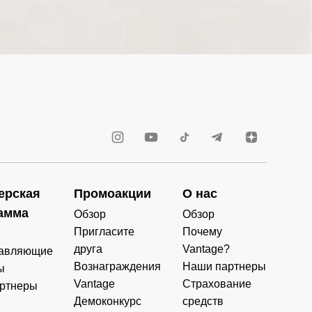
ерская
Промоакции
О нас
амма
Обзор
Обзор
Пригласите
Почему
друга
Vantage?
авляющие
Вознаграждения
Наши партнеры
ы
Vantage
Страхование
ртнеры
Демоконкурс
средств