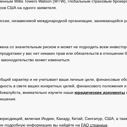
нным Willis Towers Watson (WTW), глобальным страховым брокеро
ров США на одного заявителя.
19 Mar
1.470
USD
30
2026
сии, независимой международной организации, занимающейся ра
19 Mar
0.658
USD
30
2026
20 Mar
жена со значительным риском и может не подходить всем инвестор
0.248
USD
30
2026
родуктами у вас нет никаких прав или обязательств в отношении 
 законодательство может измениться.
ces
20 Mar
0.880
USD
30
2026
общий характер и не учитывает ваши личные цели, финансовые обс
дность в свете ваших конкретных целей, финансового положения 
Пожалуйста, внимательно изучите наши
юридические документы
 решения.
юрисдикций, включая Индию, Канаду, Китай, Сингапур, США, а та
ее подробную информацию вы найдёте на
FAQ странице
.