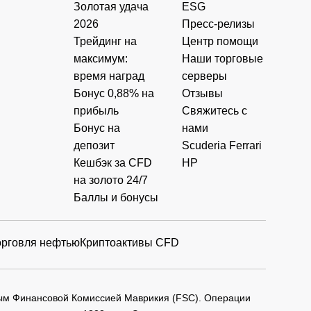
Золотая удача
ESG
2026
Пресс-релизы
Трейдинг на
Центр помощи
максимум:
Наши торговые
время наград
серверы
Бонус 0,88% на
Отзывы
прибыль
Свяжитесь с
Бонус на
нами
депозит
Scuderia Ferrari
Кешбэк за CFD
HP
на золото 24/7
Баллы и бонусы
орговля нефтью
Криптоактивы CFD
мым Финансовой Комиссией Маврикия (FSC). Операции