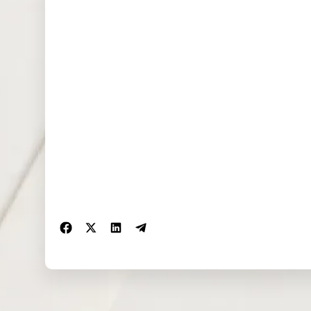
US
MRK
Merck & Co Inc
US
NTES
NETEASE INC-ADR
US
PSA
Public Storage
US
TROW
T. Rowe Price Group Inc
US
ECL
Ecolab Inc
US
FTI
TechnipFMC PLC [NYSE]
US
HCA
HCA Healthcare Inc
Intercontinental Exchange Inc
US
ICE