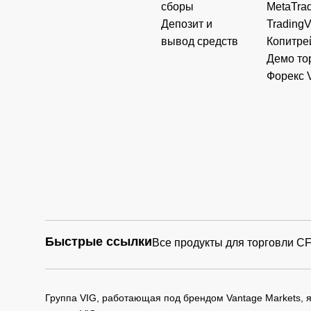
сборы
MetaTrad
Депозит и
Trading
AU
A2M
The a2 Milk Company
вывод средств
Копитре
Демо то
Форекс 
AU
COH
Cochlear Limited
UK
HIK
Hikma Pharmaceuticals PL
UK
MNG
M&G PLC
UK
NWG
NatWest Group Plc
Быстрые ссылки
Все продукты для торговли C
UK
PSON
Pearson Plc
Группа VIG, работающая под брендом Vantage Markets,
UK
STAN
STANDARD CHARTERED P