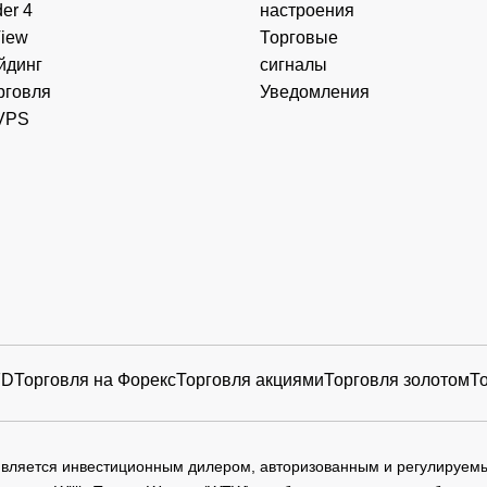
er 4
настроения
View
Торговые
19 Mar
0.098
AUD
15
йдинг
сигналы
2026
рговля
Уведомления
19 Mar
VPS
3.071
AUD
30
2026
19 Mar
C
0.480
USD
0
2026
19 Mar
0.138
GBP
0
2026
19 Mar
0.230
GBP
0
2026
FD
Торговля на Форекс
Торговля акциями
Торговля золотом
Т
19 Mar
0.174
GBP
0
2026
19 Mar
 является инвестиционным дилером, авторизованным и регулируе
LC
0.490
USD
0
2026