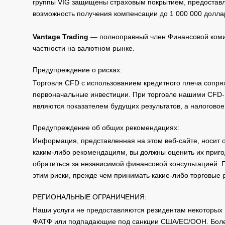
группы VIG защищены страховым покрытием, предоставле
возможность получения компенсации до 1 000 000 долла
PHILIP MORRIS
US
PM
INTERNATIONAL
Vantage Trading
— полноправный член Финансовой комис
частности на валютном рынке.
US
SRE
Sempra Energy
Предупреждение о рисках:
Торговля CFD с использованием кредитного плеча сопря
US
WMT
WALMART INC
первоначальные инвестиции. При торговле нашими CFD-п
являются показателем будущих результатов, а налоговое
Zim Integrated Shipping Servi
US
ZIM
Ltd (ADRs)
Предупреждение об общих рекомендациях:
Информация, представленная на этом веб-сайте, носит 
каким-либо рекомендациям, вы должны оценить их приго
обратиться за независимой финансовой консультацией. 
этим риски, прежде чем принимать какие-либо торговые
РЕГИОНАЛЬНЫЕ ОГРАНИЧЕНИЯ:
Наши услуги не предоставляются резидентам некоторых 
ФАТФ или подпадающие под санкции США/ЕС/ООН. Бол