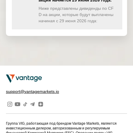
акции начнётся 29 июня 2026 года.
TWINDEX
0.000
0.000
0.000
0.00
(USD)
Ниже представлены дивиденды по CF
D на акции, которые будут выплачены
HKTECH(
начиная с 29 июня 2026 года:
0.000
0.000
0.194
0.00
HKD)
CHINAH(
0.000
0.000
0.000
0.00
HKD)
IND50(US
0.000
0.000
0.000
0.00
D)
SWI20(CH
0.000
0.000
0.000
0.00
F)
NETH25(
0.000
0.000
0.000
0.00
support@vantagemarkets.io
EUR)
Группа VIG, работающая под брендом Vantage Markets, является
инвестиционным дилером, авторизованным и регулируемым
Финансовой Комиссией Маврикия (FSC). Операции группы VIG