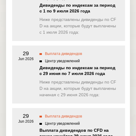
NAS100
0.000
1.844
0.000
0.71
Дивиденды по индексам за период
(USD)
с 1 по 9 июля 2026 года
EU50
Ниже представлены дивиденды по CF
0.000
2.673
0.000
0.00
(EUR)
D на акции, которые будут выплачены
с 1 июля 2026 года:
FRA40
0.000
2.795
4.276
3.13
(EUR)
29
ES35
Выплата дивидендов
0.000
0.000
0.000
0.00
(EUR)
Jun 2026
Центр уведомлений
Дивиденды по индексам за период
CHINA50(
1.414
2.920
0.000
0.00
с 29 июня по 7 июля 2026 года
USD)
Ниже представлены дивиденды по CF
US2000(U
D на акции, которые будут выплачены
0.086
0.405
0.391
0.05
SD)
начиная с 29 июня 2026 года:
SA40(ZAR
0.000
0.000
0.000
0.00
)
29
Выплата дивидендов
Jun 2026
SGP20(S
Центр уведомлений
0.000
0.000
0.000
0.00
GD)
Выплата дивидендов по CFD на