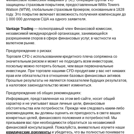
защищены страховым покрытием, предоставленным Willis Towers
Watson (WTW), глобальным страховым брокером, основанным в 1828
году. Это покрытие включает возможность получения компенсации до
1 000 000 долларов США на одного заявителя.
Vantage Trading
— полноправный член Финансовой комиссии,
независимой международной организации, занимающейся
разрешением споров в сфере финансовых услуг, в частности на
валютном рынке.
Предупреждение о рисках:
Торговля CFD с использованием кредитного плеча сопряжена со
значительным риском и может не подходить всем инвесторам,
поскольку можно потерять больше, чем ваши первоначальные
инвестиции. При торговле нашими CFD-продуктами у вас нет никаких
прав или обязательств в отношении базовых финансовых активов.
Прошлые результаты не являются показателем будущих результатов,
а налоговое законодательство может измениться.
Предупреждение об общих рекомендациях:
Информация, представленная на этом веб-сайте, носит общий
характер и не учитывает ваши личные цели, финансовые
обстоятельства или потребности. Прежде чем следовать каким-либо
рекомендациям, вы должны оценить их пригодность в свете ваших
конкретных целей, финансового положения и потребностей. Мы
призываем вас при необходимости обратиться за независимой
финансовой консультацией. Пожалуйста, внимательно изучите наши
юридические документы
и убедитесь, что вы полностью понимаете