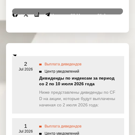
Instrumen
28 May
29 May
01 Jun
02 Ju
ts
2026
2026
2026
2026
DJ30
0.000
0.000
30.229
11.45
(USD)
SPI200
0.080
0.000
0.000
0.00
(AUD)
2
Выплата дивидендов
HK50
Jul 2026
24.044
2.640
2.957
26.16
Центр уведомлений
(HKD)
Дивиденды по индексам за период
со 2 по 10 июля 2026 года
Nikkei225
0.000
0.000
0.000
0.00
(JPN)
Ниже представлены дивиденды по CF
D на акции, которые будут выплачены
SP500
0.054
0.450
0.573
0.24
начиная со 2 июля 2026 года:
(USD)
UK100
10.590
0.000
0.000
0.00
(GBP)
1
Выплата дивидендов
Jul 2026
Центр уведомлений