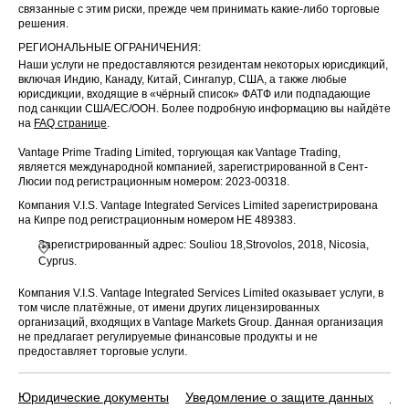
связанные с этим риски, прежде чем принимать какие-либо торговые
решения.
РЕГИОНАЛЬНЫЕ ОГРАНИЧЕНИЯ:
Наши услуги не предоставляются резидентам некоторых юрисдикций,
включая Индию, Канаду, Китай, Сингапур, США, а также любые
юрисдикции, входящие в «чёрный список» ФАТФ или подпадающие
под санкции США/ЕС/ООН. Более подробную информацию вы найдёте
на
FAQ странице
.
Vantage Prime Trading Limited, торгующая как Vantage Trading,
является международной компанией, зарегистрированной в Сент-
Люсии под регистрационным номером: 2023-00318.
Компания V.I.S. Vantage Integrated Services Limited зарегистрирована
на Кипре под регистрационным номером HE 489383.
Зарегистрированный адрес: Souliou 18,Strovolos, 2018, Nicosia,
Cyprus.
Компания V.I.S. Vantage Integrated Services Limited оказывает услуги, в
том числе платёжные, от имени других лицензированных
организаций, входящих в Vantage Markets Group. Данная организация
не предлагает регулируемые финансовые продукты и не
предоставляет торговые услуги.
Юридические документы
Уведомление о защите данных
По