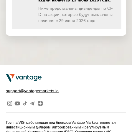
акции начнётся 29 июня 2026 года.
TWINDEX
0.000
0.000
0.000
0.00
(USD)
Ниже представлены дивиденды по CF
D на акции, которые будут выплачены
HKTECH(
начиная с 29 июня 2026 года:
0.000
0.000
0.194
0.00
HKD)
CHINAH(
0.000
0.000
0.000
0.00
HKD)
IND50(US
0.000
0.000
0.000
0.00
D)
SWI20(CH
0.000
0.000
0.000
0.00
F)
NETH25(
0.000
0.000
0.000
0.00
support@vantagemarkets.io
EUR)
Группа VIG, работающая под брендом Vantage Markets, является
инвестиционным дилером, авторизованным и регулируемым
Финансовой Комиссией Маврикия (FSC). Операции группы VIG