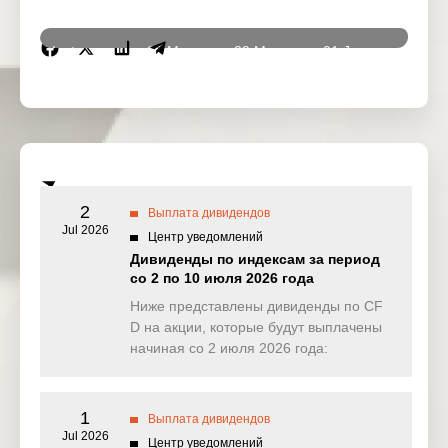
Instrumen
28 May
29 May
01 Jun
02 Ju
ts
2026
2026
2026
2026
DJ30
0.000
0.000
30.229
11.45
(USD)
SPI200
0.080
0.000
0.000
0.00
(AUD)
2
Выплата дивидендов
HK50
Jul 2026
24.044
2.640
2.957
26.16
Центр уведомлений
(HKD)
Дивиденды по индексам за период
со 2 по 10 июля 2026 года
Nikkei225
0.000
0.000
0.000
0.00
(JPN)
Ниже представлены дивиденды по CF
D на акции, которые будут выплачены
SP500
0.054
0.450
0.573
0.24
начиная со 2 июля 2026 года:
(USD)
UK100
10.590
0.000
0.000
0.00
(GBP)
1
Выплата дивидендов
Jul 2026
Центр уведомлений