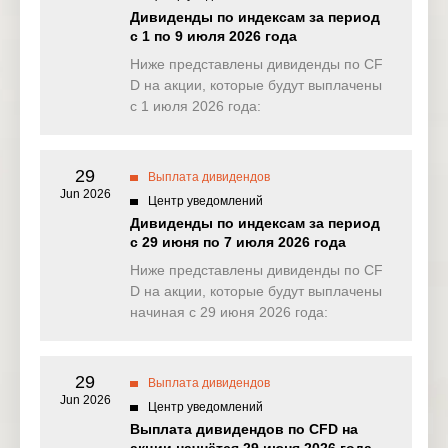
NAS100
0.000
1.844
0.000
0.71
Дивиденды по индексам за период
(USD)
с 1 по 9 июля 2026 года
EU50
Ниже представлены дивиденды по CF
0.000
2.673
0.000
0.00
(EUR)
D на акции, которые будут выплачены
с 1 июля 2026 года:
FRA40
0.000
2.795
4.276
3.13
(EUR)
29
ES35
Выплата дивидендов
0.000
0.000
0.000
0.00
(EUR)
Jun 2026
Центр уведомлений
Дивиденды по индексам за период
CHINA50(
1.414
2.920
0.000
0.00
с 29 июня по 7 июля 2026 года
USD)
Ниже представлены дивиденды по CF
US2000(U
D на акции, которые будут выплачены
0.086
0.405
0.391
0.05
SD)
начиная с 29 июня 2026 года:
SA40(ZAR
0.000
0.000
0.000
0.00
)
29
Выплата дивидендов
Jun 2026
SGP20(S
Центр уведомлений
0.000
0.000
0.000
0.00
GD)
Выплата дивидендов по CFD на