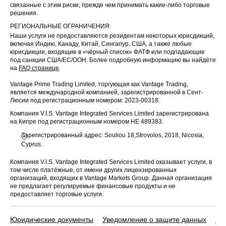
связанные с этим риски, прежде чем принимать какие-либо торговые
решения.
РЕГИОНАЛЬНЫЕ ОГРАНИЧЕНИЯ:
Наши услуги не предоставляются резидентам некоторых юрисдикций,
включая Индию, Канаду, Китай, Сингапур, США, а также любые
юрисдикции, входящие в «чёрный список» ФАТФ или подпадающие
под санкции США/ЕС/ООН. Более подробную информацию вы найдёте
на
FAQ странице
.
Vantage Prime Trading Limited, торгующая как Vantage Trading,
является международной компанией, зарегистрированной в Сент-
Люсии под регистрационным номером: 2023-00318.
Компания V.I.S. Vantage Integrated Services Limited зарегистрирована
на Кипре под регистрационным номером HE 489383.
Зарегистрированный адрес: Souliou 18,Strovolos, 2018, Nicosia,
Cyprus.
Компания V.I.S. Vantage Integrated Services Limited оказывает услуги, в
том числе платёжные, от имени других лицензированных
организаций, входящих в Vantage Markets Group. Данная организация
не предлагает регулируемые финансовые продукты и не
предоставляет торговые услуги.
Юридические документы
Уведомление о защите данных
По