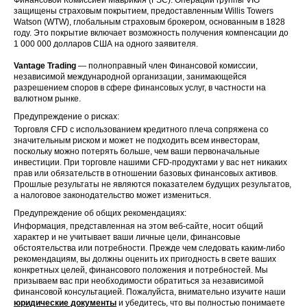
защищены страховым покрытием, предоставленным Willis Towers
Watson (WTW), глобальным страховым брокером, основанным в 1828
году. Это покрытие включает возможность получения компенсации до
1 000 000 долларов США на одного заявителя.
Vantage Trading
— полноправный член Финансовой комиссии,
независимой международной организации, занимающейся
разрешением споров в сфере финансовых услуг, в частности на
валютном рынке.
Предупреждение о рисках:
Торговля CFD с использованием кредитного плеча сопряжена со
значительным риском и может не подходить всем инвесторам,
поскольку можно потерять больше, чем ваши первоначальные
инвестиции. При торговле нашими CFD-продуктами у вас нет никаких
прав или обязательств в отношении базовых финансовых активов.
Прошлые результаты не являются показателем будущих результатов,
а налоговое законодательство может измениться.
Предупреждение об общих рекомендациях:
Информация, представленная на этом веб-сайте, носит общий
характер и не учитывает ваши личные цели, финансовые
обстоятельства или потребности. Прежде чем следовать каким-либо
рекомендациям, вы должны оценить их пригодность в свете ваших
конкретных целей, финансового положения и потребностей. Мы
призываем вас при необходимости обратиться за независимой
финансовой консультацией. Пожалуйста, внимательно изучите наши
юридические документы
и убедитесь, что вы полностью понимаете