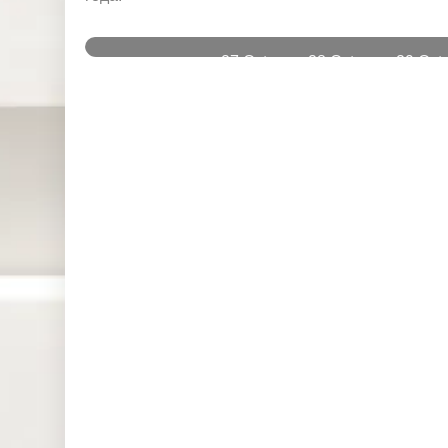
и
27 Oct
28 Oct
29 Oct
Instruments
2025
2025
2025
DJ30 (USD)
0.000
0.000
0.000
SPI200
0.026
0.000
0.436
(AUD)
HK50 (HKD)
0.000
0.000
0.000
Nikkei225
0.000
0.000
0.000
(JPN)
SP500
0.044
0.030
0.044
(USD)
UK100
0.000
0.000
0.000
(GBP)