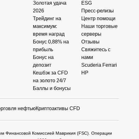
Золотая удача
ESG
2026
Пресс-релизы
Трейдинг на
Центр помощи
максимум:
Наши торговые
время наград
серверы
Бонус 0,88% на
Отзывы
прибыль
Свяжитесь с
Бонус на
нами
депозит
Scuderia Ferrari
Кешбэк за CFD
HP
на золото 24/7
Баллы и бонусы
орговля нефтью
Криптоактивы CFD
мым Финансовой Комиссией Маврикия (FSC). Операции