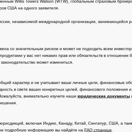
нным Willis Towers Watson (WTW), глобальным страховым брокеро
ров США на одного заявителя.
сии, независимой международной организации, занимающейся ра
жена со значительным риском и может не подходить всем инвестор
родуктами у вас нет никаких прав или обязательств в отношении 
 законодательство может измениться.
общий характер и не учитывает ваши личные цели, финансовые обс
дность в свете ваших конкретных целей, финансового положения 
Пожалуйста, внимательно изучите наши
юридические документы
 решения.
юрисдикций, включая Индию, Канаду, Китай, Сингапур, США, а та
ее подробную информацию вы найдёте на
FAQ странице
.