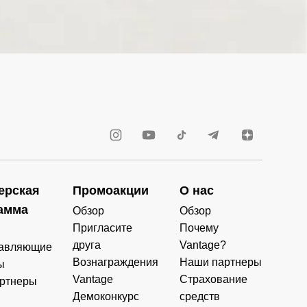
ерская
Промоакции
О нас
амма
Обзор
Обзор
Пригласите
Почему
друга
Vantage?
авляющие
Вознаграждения
Наши партнеры
ы
Vantage
Страхование
ртнеры
Демоконкурс
средств