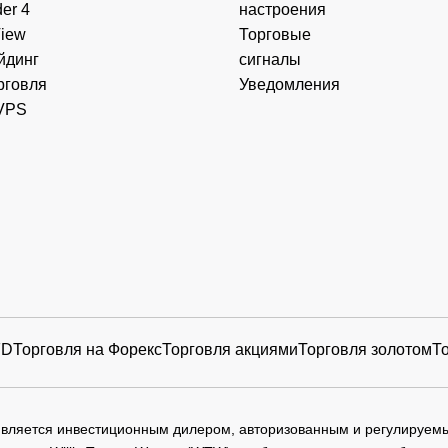
er 4
настроения
View
Торговые
йдинг
сигналы
рговля
Уведомления
VPS
FD
Торговля на Форекс
Торговля акциями
Торговля золотом
Т
 является инвестиционным дилером, авторизованным и регулируе