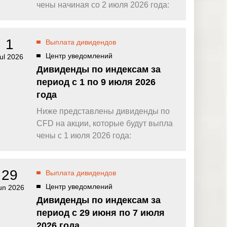
омпаний, как
Зарядитесь торговой энергией
чены начиная со 2 июля 2026 года:
Действуют Условия и положения.
Бонус 0,88% на прибыль
омпаний, как
Внесите депозит и торгуйте, чтобы
1
Выплата дивидендов
и Fortescue
получить бонус до $888 на дневную
прибыль*
Центр уведомлений
ul 2026
Бонус на депозит
омпаний, как
Дивиденды по индексам за
ПОПУЛЯРНОЕ
Откройте больше возможностей с
период с 1 по 9 июля 2026
кредитным бонусом до $30 000*
и
года
омпаний, как
Кешбэк за CFD на золото 24/7
P
Подключитесь, торгуйте XAUUSD247 и
Ниже представлены дивиденды по
зарабатывайте кешбэк с
CFD на акции, которые будут выпла
дополнительным бонусом 20% за
торговлю в выходные дни.*
чены с 1 июля 2026 года:
Баллы и бонусы
Получайте по одному баллу за каждые
$10 000 торгового объема по CFD и
29
Выплата дивидендов
обменивайте их на бонусы и призы.*
Центр уведомлений
un 2026
Дивиденды по индексам за
период с 29 июня по 7 июля
2026 года