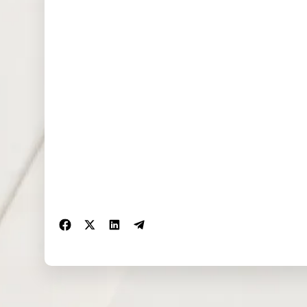
NAS100
0.000
0.334
0.208
(USD)
EU50 (EUR)
0.000
0.868
0.000
FRA40
0.000
0.000
0.000
(EUR)
ES35 (EUR)
0.000
0.000
0.000
CHINA50(U
1.290
1.628
0.000
SD)
US2000(US
0.048
0.008
0.068
D)
SA40(ZAR)
0.000
0.000
0.000
SGP20(SGD
0.000
0.000
0.000
)