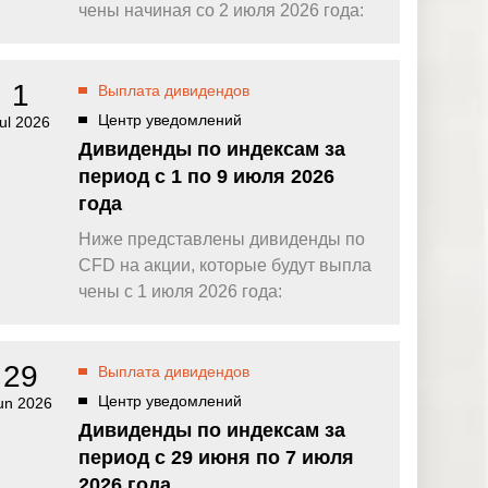
омпаний, как
Зарядитесь торговой энергией
чены начиная со 2 июля 2026 года:
Действуют Условия и положения.
Бонус 0,88% на прибыль
омпаний, как
Внесите депозит и торгуйте, чтобы
1
Выплата дивидендов
и Fortescue
получить бонус до $888 на дневную
прибыль*
Центр уведомлений
ul 2026
Бонус на депозит
омпаний, как
Дивиденды по индексам за
ПОПУЛЯРНОЕ
Откройте больше возможностей с
период с 1 по 9 июля 2026
кредитным бонусом до $30 000*
и
года
омпаний, как
Кешбэк за CFD на золото 24/7
P
Подключитесь, торгуйте XAUUSD247 и
Ниже представлены дивиденды по
зарабатывайте кешбэк с
CFD на акции, которые будут выпла
дополнительным бонусом 20% за
торговлю в выходные дни.*
чены с 1 июля 2026 года:
Баллы и бонусы
Получайте по одному баллу за каждые
$10 000 торгового объема по CFD и
29
Выплата дивидендов
обменивайте их на бонусы и призы.*
Центр уведомлений
un 2026
Дивиденды по индексам за
период с 29 июня по 7 июля
2026 года