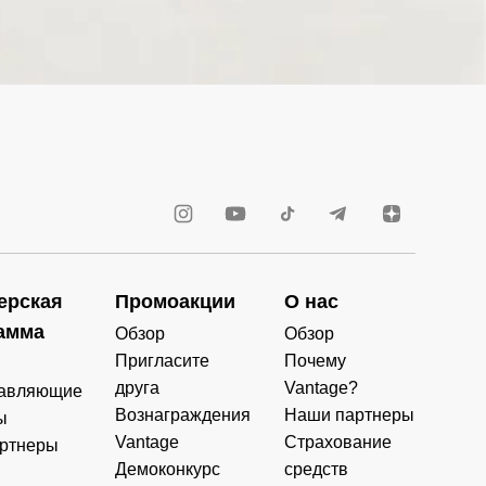
ерская
Промоакции
О нас
амма
Обзор
Обзор
Пригласите
Почему
друга
Vantage?
авляющие
Вознаграждения
Наши партнеры
ы
Vantage
Страхование
ртнеры
Демоконкурс
средств