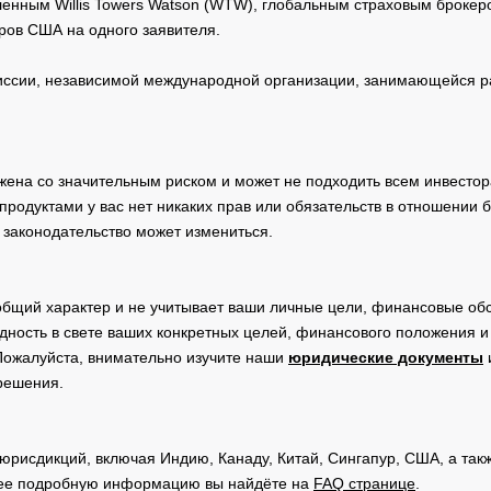
нным Willis Towers Watson (WTW), глобальным страховым брокеро
ров США на одного заявителя.
сии, независимой международной организации, занимающейся ра
жена со значительным риском и может не подходить всем инвестор
родуктами у вас нет никаких прав или обязательств в отношении 
 законодательство может измениться.
общий характер и не учитывает ваши личные цели, финансовые обс
дность в свете ваших конкретных целей, финансового положения 
Пожалуйста, внимательно изучите наши
юридические документы
 решения.
юрисдикций, включая Индию, Канаду, Китай, Сингапур, США, а та
ее подробную информацию вы найдёте на
FAQ странице
.