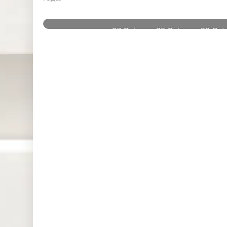
и
27 Oct
28 Oct
29 Oct
Instruments
2025
2025
2025
DJ30 (USD)
0.000
0.000
0.000
SPI200
0.026
0.000
0.436
(AUD)
HK50 (HKD)
0.000
0.000
0.000
Nikkei225
0.000
0.000
0.000
(JPN)
SP500
0.044
0.030
0.044
(USD)
UK100
0.000
0.000
0.000
(GBP)