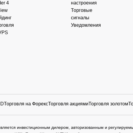
er 4
настроения
View
Торговые
йдинг
сигналы
рговля
Уведомления
VPS
FD
Торговля на Форекс
Торговля акциями
Торговля золотом
Т
 является инвестиционным дилером, авторизованным и регулируе