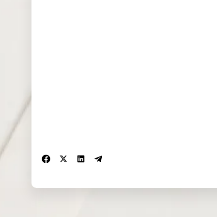
NAS100
0.000
0.334
0.208
(USD)
EU50 (EUR)
0.000
0.868
0.000
FRA40
0.000
0.000
0.000
(EUR)
ES35 (EUR)
0.000
0.000
0.000
CHINA50(U
1.290
1.628
0.000
SD)
US2000(US
0.048
0.008
0.068
D)
SA40(ZAR)
0.000
0.000
0.000
SGP20(SGD
0.000
0.000
0.000
)