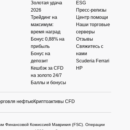
Золотая удача
ESG
2026
Пресс-релизы
Трейдинг на
Центр помощи
максимум:
Наши торговые
время наград
серверы
Бонус 0,88% на
Отзывы
прибыль
Свяжитесь с
Бонус на
нами
депозит
Scuderia Ferrari
Кешбэк за CFD
HP
на золото 24/7
Баллы и бонусы
орговля нефтью
Криптоактивы CFD
мым Финансовой Комиссией Маврикия (FSC). Операции