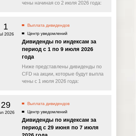
омпаний, как
Зарядитесь торговой энергией
чены начиная со 2 июля 2026 года:
Действуют Условия и положения.
Бонус 0,88% на прибыль
омпаний, как
Внесите депозит и торгуйте, чтобы
1
Выплата дивидендов
и Fortescue
получить бонус до $888 на дневную
прибыль*
Центр уведомлений
ul 2026
Бонус на депозит
омпаний, как
Дивиденды по индексам за
ПОПУЛЯРНОЕ
Откройте больше возможностей с
период с 1 по 9 июля 2026
кредитным бонусом до $30 000*
и
года
омпаний, как
Кешбэк за CFD на золото 24/7
P
Подключитесь, торгуйте XAUUSD247 и
Ниже представлены дивиденды по
зарабатывайте кешбэк с
CFD на акции, которые будут выпла
дополнительным бонусом 20% за
торговлю в выходные дни.*
чены с 1 июля 2026 года:
Баллы и бонусы
Получайте по одному баллу за каждые
$10 000 торгового объема по CFD и
29
Выплата дивидендов
обменивайте их на бонусы и призы.*
Центр уведомлений
un 2026
Дивиденды по индексам за
период с 29 июня по 7 июля
2026 года