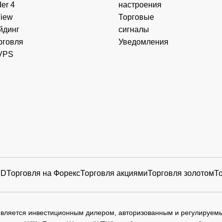
er 4
настроения
View
Торговые
йдинг
сигналы
рговля
Уведомления
VPS
FD
Торговля на Форекс
Торговля акциями
Торговля золотом
Т
 является инвестиционным дилером, авторизованным и регулируе