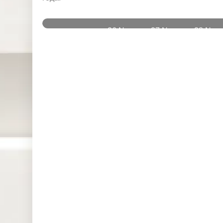
и
26 Nov
27 Nov
28 Nov
Instruments
2025
2025
2025
DJ30 (USD)
0.000
0.000
0.000
SPI200
0.457
0.606
0.000
(AUD)
HK50 (HKD)
0.000
0.000
0.000
Nikkei225
0.000
0.000
0.000
(JPN)
SP500
0.108
0.000
0.256
(USD)
UK100
0.000
5.166
0.000
(GBP)