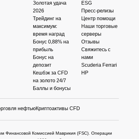
Золотая удача
ESG
2026
Пресс-релизы
Трейдинг на
Центр помощи
максимум:
Наши торговые
время наград
серверы
Бонус 0,88% на
Отзывы
прибыль
Свяжитесь с
Бонус на
нами
депозит
Scuderia Ferrari
Кешбэк за CFD
HP
на золото 24/7
Баллы и бонусы
орговля нефтью
Криптоактивы CFD
мым Финансовой Комиссией Маврикия (FSC). Операции