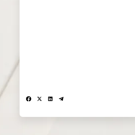
NAS100
1.520
0.000
0.948
(USD)
EU50 (EUR)
0.000
0.000
0.000
FRA40
0.000
0.000
0.000
(EUR)
ES35 (EUR)
2.546
4.672
0.000
CHINA50
0.000
0.000
0.000
(USD)
US2000
0.027
0.000
0.369
(USD)
SA40 (ZAR)
107.974
0.000
0.000
SGP20
0.000
0.000
0.000
(SGD)