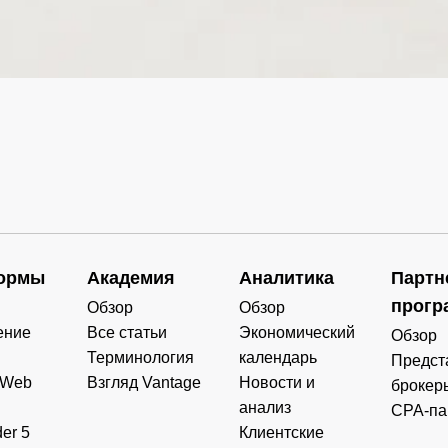
0.000
0.000
0.000
0.000
0.000
0.000
0.000
1.808
0.000
0.000
0.000
0.000
0.000
0.000
0.000
0.000
ормы
Академия
Аналитика
Партн
0.000
0.000
0.000
0.000
прогр
Обзор
Обзор
ение
Все статьи
Экономический
Обзор
0.000
0.000
0.000
0.000
Терминология
календарь
Предст
 Web
Взгляд Vantage
Новости и
брокер
анализ
CPA-па
er 5
Клиентские