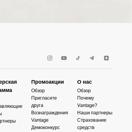
ерская
Промоакции
О нас
амма
Обзор
Обзор
Пригласите
Почему
друга
Vantage?
авляющие
Вознаграждения
Наши партнеры
ы
Vantage
Страхование
ртнеры
Демоконкурс
средств