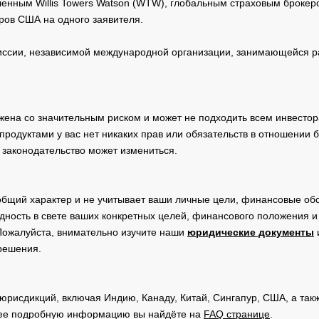
нным Willis Towers Watson (WTW), глобальным страховым брокеро
ров США на одного заявителя.
сии, независимой международной организации, занимающейся ра
жена со значительным риском и может не подходить всем инвестор
родуктами у вас нет никаких прав или обязательств в отношении 
 законодательство может измениться.
общий характер и не учитывает ваши личные цели, финансовые обс
дность в свете ваших конкретных целей, финансового положения 
Пожалуйста, внимательно изучите наши
юридические документы
 решения.
юрисдикций, включая Индию, Канаду, Китай, Сингапур, США, а та
ее подробную информацию вы найдёте на
FAQ странице
.