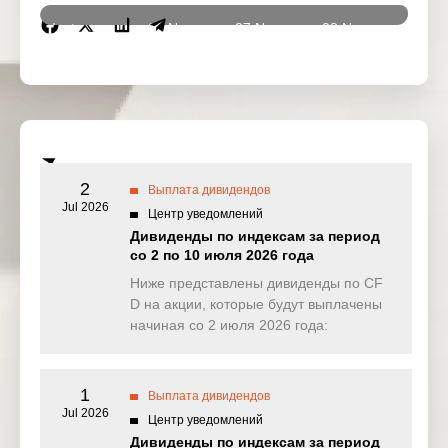
Instrumen
26 Nov
27 Nov
28 Nov
01 De
ts
2025
2025
2025
2025
DJ30
0.000
0.000
0.000
17.11
(USD)
SPI200
0.457
0.606
0.000
0.52
(AUD)
2
Выплата дивидендов
HK50
Jul 2026
0.000
0.000
0.000
0.00
Центр уведомлений
(HKD)
Дивиденды по индексам за период
со 2 по 10 июля 2026 года
Nikkei225
0.000
0.000
0.000
0.00
(JPN)
Ниже представлены дивиденды по CF
D на акции, которые будут выплачены
SP500
0.108
0.000
0.256
0.82
начиная со 2 июля 2026 года:
(USD)
UK100
0.000
5.166
0.000
0.00
(GBP)
1
Выплата дивидендов
Jul 2026
Центр уведомлений
NAS100
1.520
0.000
0.948
0.00
Дивиденды по индексам за период
(USD)