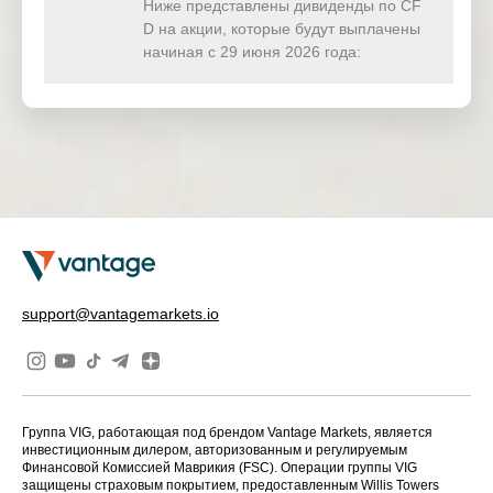
(USD)
Ниже представлены дивиденды по CF
D на акции, которые будут выплачены
HKTECH
начиная с 29 июня 2026 года:
0.000
0.000
0.000
0.00
(HKD)
CHINAH
0.000
0.000
0.000
0.00
(HKD)
IND50
0.000
0.000
0.000
0.00
(USD)
SWI20
0.000
0.000
0.000
0.00
(CHF)
NETH25
0.000
0.000
0.000
0.00
support@vantagemarkets.io
(EUR)
Группа VIG, работающая под брендом Vantage Markets, является
инвестиционным дилером, авторизованным и регулируемым
Финансовой Комиссией Маврикия (FSC). Операции группы VIG
защищены страховым покрытием, предоставленным Willis Towers