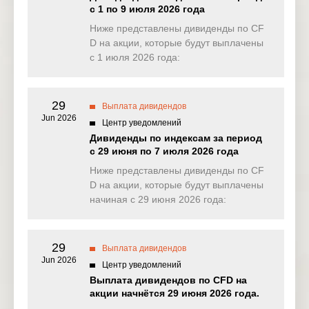
с 1 по 9 июля 2026 года
EU50
Ниже представлены дивиденды по CF
0.000
0.000
0.000
0.00
(EUR)
D на акции, которые будут выплачены
с 1 июля 2026 года:
FRA40
0.000
0.000
0.000
0.00
(EUR)
29
ES35
Выплата дивидендов
2.546
4.672
0.000
0.00
(EUR)
Jun 2026
Центр уведомлений
Дивиденды по индексам за период
CHINA50
0.000
0.000
0.000
0.00
с 29 июня по 7 июля 2026 года
(USD)
Ниже представлены дивиденды по CF
US2000
D на акции, которые будут выплачены
0.027
0.000
0.369
0.44
(USD)
начиная с 29 июня 2026 года:
SA40
107.974
0.000
0.000
0.00
(ZAR)
29
Выплата дивидендов
Jun 2026
SGP20
Центр уведомлений
0.000
0.000
0.000
0.00
(SGD)
Выплата дивидендов по CFD на
акции начнётся 29 июня 2026 года.
TWINDEX
0.000
0.000
0.000
0.00