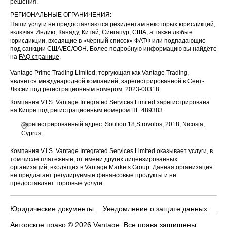
решения.
РЕГИОНАЛЬНЫЕ ОГРАНИЧЕНИЯ:
Наши услуги не предоставляются резидентам некоторых юрисдикций,
включая Индию, Канаду, Китай, Сингапур, США, а также любые
юрисдикции, входящие в «чёрный список» ФАТФ или подпадающие
под санкции США/ЕС/ООН. Более подробную информацию вы найдёте
на
FAQ странице
.
Vantage Prime Trading Limited, торгующая как Vantage Trading,
является международной компанией, зарегистрированной в Сент-
Люсии под регистрационным номером: 2023-00318.
Компания V.I.S. Vantage Integrated Services Limited зарегистрирована
на Кипре под регистрационным номером HE 489383.
Зарегистрированный адрес: Souliou 18,Strovolos, 2018, Nicosia,
Cyprus.
Компания V.I.S. Vantage Integrated Services Limited оказывает услуги, в
том числе платёжные, от имени других лицензированных
организаций, входящих в Vantage Markets Group. Данная организация
не предлагает регулируемые финансовые продукты и не
предоставляет торговые услуги.
Юридические документы
Уведомление о защите данных
По
Авторское право © 2026 Vantage. Все права защищены.