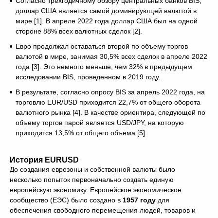
Согласно трехгодичному обзору центральных банков BIS,
доллар США является самой доминирующей валютой в
мире [1]. В апреле 2022 года доллар США был на одной
стороне 88% всех валютных сделок [2].
Евро продолжал оставаться второй по объему торгов
валютой в мире, занимая 30,5% всех сделок в апреле 2022
года [3]. Это немного меньше, чем 32% в предыдущем
исследовании BIS, проведенном в 2019 году.
В результате, согласно опросу BIS за апрель 2022 года, на
торговлю EUR/USD приходится 22,7% от общего оборота
валютного рынка [4]. В качестве ориентира, следующей по
объему торгов парой является USD/JPY, на которую
приходится 13,5% от общего объема [5].
История EURUSD
До создания еврозоны и собственной валюты было
несколько попыток первоначально создать единую
европейскую экономику. Европейское экономическое
сообщество (ЕЭС) было создано в
1957 году
для
обеспечения свободного перемещения людей, товаров и