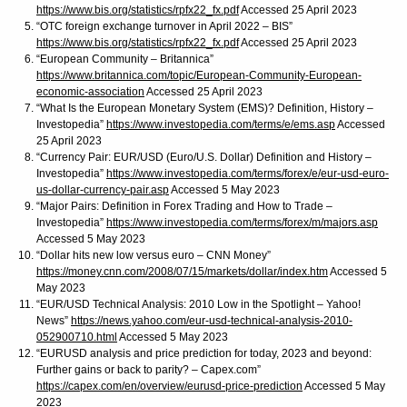
https://www.bis.org/statistics/rpfx22_fx.pdf
Accessed 25 April 2023
“OTC foreign exchange turnover in April 2022 – BIS”
https://www.bis.org/statistics/rpfx22_fx.pdf
Accessed 25 April 2023
“European Community – Britannica”
https://www.britannica.com/topic/European-Community-European-
economic-association
Accessed 25 April 2023
“What Is the European Monetary System (EMS)? Definition, History –
Investopedia”
https://www.investopedia.com/terms/e/ems.asp
Accessed
25 April 2023
“Currency Pair: EUR/USD (Euro/U.S. Dollar) Definition and History –
Investopedia”
https://www.investopedia.com/terms/forex/e/eur-usd-euro-
us-dollar-currency-pair.asp
Accessed 5 May 2023
“Major Pairs: Definition in Forex Trading and How to Trade –
Investopedia”
https://www.investopedia.com/terms/forex/m/majors.asp
Accessed 5 May 2023
“Dollar hits new low versus euro – CNN Money”
https://money.cnn.com/2008/07/15/markets/dollar/index.htm
Accessed 5
May 2023
“EUR/USD Technical Analysis: 2010 Low in the Spotlight – Yahoo!
News”
https://news.yahoo.com/eur-usd-technical-analysis-2010-
052900710.html
Accessed 5 May 2023
“EURUSD analysis and price prediction for today, 2023 and beyond:
Further gains or back to parity? – Capex.com”
https://capex.com/en/overview/eurusd-price-prediction
Accessed 5 May
2023