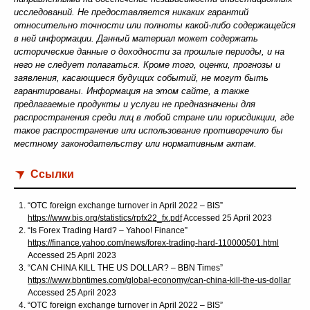
исследований. Не предоставляется никаких гарантий
относительно точности или полноты какой-либо содержащейся
в ней информации. Данный материал может содержать
исторические данные о доходности за прошлые периоды, и на
него не следует полагаться. Кроме того, оценки, прогнозы и
заявления, касающиеся будущих событий, не могут быть
гарантированы. Информация на этом сайте, а также
предлагаемые продукты и услуги не предназначены для
распространения среди лиц в любой стране или юрисдикции, где
такое распространение или использование противоречило бы
местному законодательству или нормативным актам.
Ссылки
“OTC foreign exchange turnover in April 2022 – BIS”
https://www.bis.org/statistics/rpfx22_fx.pdf
Accessed 25 April 2023
“Is Forex Trading Hard? – Yahoo! Finance”
https://finance.yahoo.com/news/forex-trading-hard-110000501.html
Accessed 25 April 2023
“CAN CHINA KILL THE US DOLLAR? – BBN Times”
https://www.bbntimes.com/global-economy/can-china-kill-the-us-dollar
Accessed 25 April 2023
“OTC foreign exchange turnover in April 2022 – BIS”