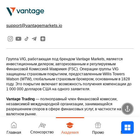
support@vantagemarkets.io
Группа VIG, работающая под брендом Vantage Markets, является
инвестиционным дилером, авторизованным и регулируемым
Финансовой Комиссией Маврикия (FSC). Операции группы VIG
защищены страховым покрытием, предоставленным Willis Towers
Watson (WTW), глобальным страховым брокером, основанным в 1828
году. Это покрытие включает возможность получения компенсации до
1 000 000 долларов США на одного заявителя.
Vantage Trading
— полноправный член Финансовой комиссии,
независимой международной организации, занимающейся
разрешением споров в сфере финансовых услуг, в частности на
валютном рынке.
Предупреждение о рисках:
Торговля CFD с использованием кредитного плеча сопряжена со
Спонсорство
Главная
Академия
Промо
Войти
значительным риском и может не подходить всем инвесторам,
поскольку можно потерять больше, чем ваши первоначальные