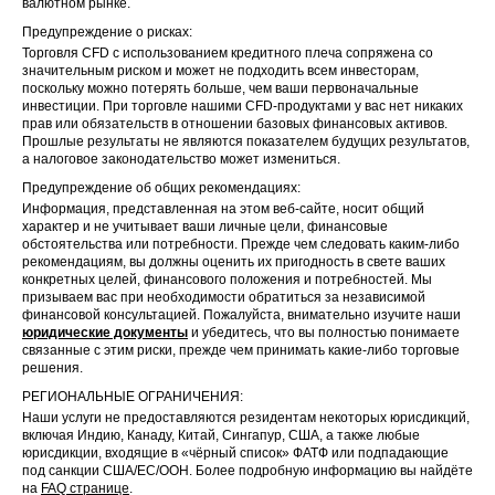
валютном рынке.
Предупреждение о рисках:
Торговля CFD с использованием кредитного плеча сопряжена со
значительным риском и может не подходить всем инвесторам,
поскольку можно потерять больше, чем ваши первоначальные
инвестиции. При торговле нашими CFD-продуктами у вас нет никаких
прав или обязательств в отношении базовых финансовых активов.
Прошлые результаты не являются показателем будущих результатов,
а налоговое законодательство может измениться.
Предупреждение об общих рекомендациях:
Информация, представленная на этом веб-сайте, носит общий
характер и не учитывает ваши личные цели, финансовые
обстоятельства или потребности. Прежде чем следовать каким-либо
рекомендациям, вы должны оценить их пригодность в свете ваших
конкретных целей, финансового положения и потребностей. Мы
призываем вас при необходимости обратиться за независимой
финансовой консультацией. Пожалуйста, внимательно изучите наши
юридические документы
и убедитесь, что вы полностью понимаете
связанные с этим риски, прежде чем принимать какие-либо торговые
решения.
РЕГИОНАЛЬНЫЕ ОГРАНИЧЕНИЯ:
Наши услуги не предоставляются резидентам некоторых юрисдикций,
включая Индию, Канаду, Китай, Сингапур, США, а также любые
юрисдикции, входящие в «чёрный список» ФАТФ или подпадающие
под санкции США/ЕС/ООН. Более подробную информацию вы найдёте
на
FAQ странице
.