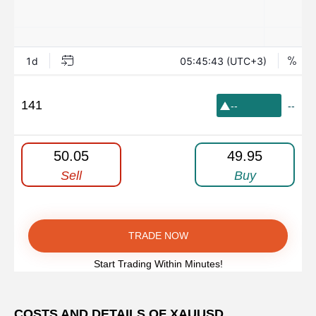
141
--
--
50.05
49.95
Sell
Buy
TRADE NOW
Start Trading Within Minutes!
COSTS AND DETAILS OF XAUUSD