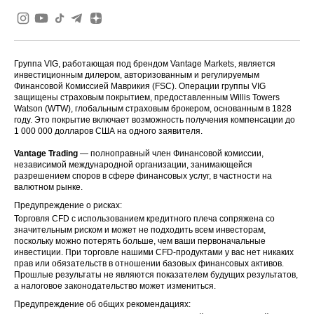
Группа VIG, работающая под брендом Vantage Markets, является
инвестиционным дилером, авторизованным и регулируемым
Финансовой Комиссией Маврикия (FSC). Операции группы VIG
защищены страховым покрытием, предоставленным Willis Towers
Watson (WTW), глобальным страховым брокером, основанным в 1828
году. Это покрытие включает возможность получения компенсации до
1 000 000 долларов США на одного заявителя.
Vantage Trading
— полноправный член Финансовой комиссии,
независимой международной организации, занимающейся
разрешением споров в сфере финансовых услуг, в частности на
валютном рынке.
Предупреждение о рисках:
Торговля CFD с использованием кредитного плеча сопряжена со
значительным риском и может не подходить всем инвесторам,
поскольку можно потерять больше, чем ваши первоначальные
инвестиции. При торговле нашими CFD-продуктами у вас нет никаких
прав или обязательств в отношении базовых финансовых активов.
Прошлые результаты не являются показателем будущих результатов,
а налоговое законодательство может измениться.
Предупреждение об общих рекомендациях: