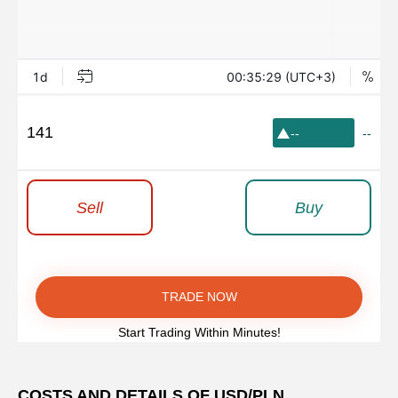
141
--
--
Sell
Buy
TRADE NOW
Start Trading Within Minutes!
COSTS AND DETAILS OF USD/PLN