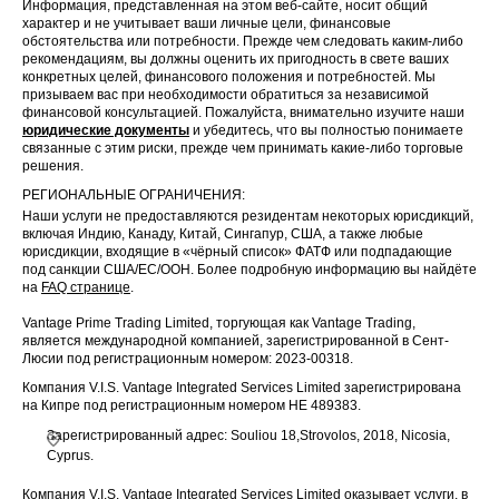
Информация, представленная на этом веб-сайте, носит общий
характер и не учитывает ваши личные цели, финансовые
обстоятельства или потребности. Прежде чем следовать каким-либо
рекомендациям, вы должны оценить их пригодность в свете ваших
конкретных целей, финансового положения и потребностей. Мы
призываем вас при необходимости обратиться за независимой
финансовой консультацией. Пожалуйста, внимательно изучите наши
юридические документы
и убедитесь, что вы полностью понимаете
связанные с этим риски, прежде чем принимать какие-либо торговые
решения.
РЕГИОНАЛЬНЫЕ ОГРАНИЧЕНИЯ:
Наши услуги не предоставляются резидентам некоторых юрисдикций,
включая Индию, Канаду, Китай, Сингапур, США, а также любые
юрисдикции, входящие в «чёрный список» ФАТФ или подпадающие
под санкции США/ЕС/ООН. Более подробную информацию вы найдёте
на
FAQ странице
.
Vantage Prime Trading Limited, торгующая как Vantage Trading,
является международной компанией, зарегистрированной в Сент-
Люсии под регистрационным номером: 2023-00318.
Компания V.I.S. Vantage Integrated Services Limited зарегистрирована
на Кипре под регистрационным номером HE 489383.
Зарегистрированный адрес: Souliou 18,Strovolos, 2018, Nicosia,
Cyprus.
Компания V.I.S. Vantage Integrated Services Limited оказывает услуги, в