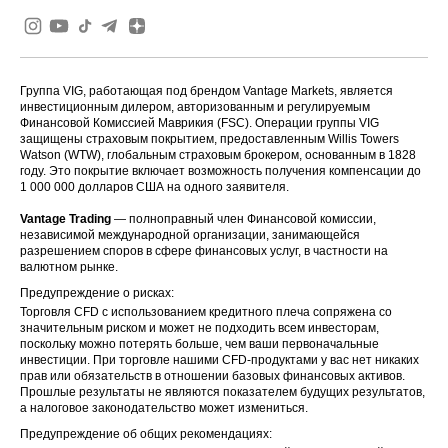
Группа VIG, работающая под брендом Vantage Markets, является
инвестиционным дилером, авторизованным и регулируемым
Финансовой Комиссией Маврикия (FSC). Операции группы VIG
защищены страховым покрытием, предоставленным Willis Towers
Watson (WTW), глобальным страховым брокером, основанным в 1828
году. Это покрытие включает возможность получения компенсации до
1 000 000 долларов США на одного заявителя.
Vantage Trading
— полноправный член Финансовой комиссии,
независимой международной организации, занимающейся
разрешением споров в сфере финансовых услуг, в частности на
валютном рынке.
Предупреждение о рисках:
Торговля CFD с использованием кредитного плеча сопряжена со
значительным риском и может не подходить всем инвесторам,
поскольку можно потерять больше, чем ваши первоначальные
инвестиции. При торговле нашими CFD-продуктами у вас нет никаких
прав или обязательств в отношении базовых финансовых активов.
Прошлые результаты не являются показателем будущих результатов,
а налоговое законодательство может измениться.
Предупреждение об общих рекомендациях: