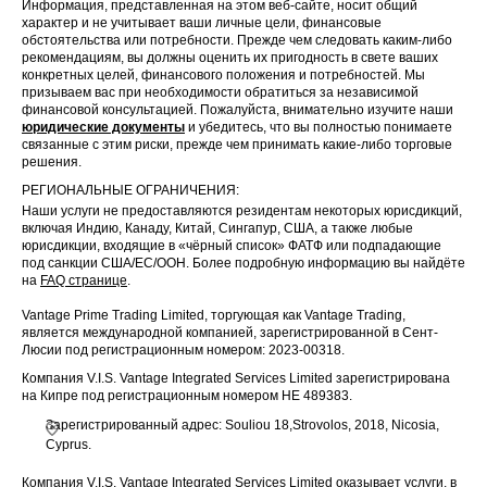
Информация, представленная на этом веб-сайте, носит общий
характер и не учитывает ваши личные цели, финансовые
обстоятельства или потребности. Прежде чем следовать каким-либо
рекомендациям, вы должны оценить их пригодность в свете ваших
конкретных целей, финансового положения и потребностей. Мы
призываем вас при необходимости обратиться за независимой
финансовой консультацией. Пожалуйста, внимательно изучите наши
юридические документы
и убедитесь, что вы полностью понимаете
связанные с этим риски, прежде чем принимать какие-либо торговые
решения.
РЕГИОНАЛЬНЫЕ ОГРАНИЧЕНИЯ:
Наши услуги не предоставляются резидентам некоторых юрисдикций,
включая Индию, Канаду, Китай, Сингапур, США, а также любые
юрисдикции, входящие в «чёрный список» ФАТФ или подпадающие
под санкции США/ЕС/ООН. Более подробную информацию вы найдёте
на
FAQ странице
.
Vantage Prime Trading Limited, торгующая как Vantage Trading,
является международной компанией, зарегистрированной в Сент-
Люсии под регистрационным номером: 2023-00318.
Компания V.I.S. Vantage Integrated Services Limited зарегистрирована
на Кипре под регистрационным номером HE 489383.
Зарегистрированный адрес: Souliou 18,Strovolos, 2018, Nicosia,
Cyprus.
Компания V.I.S. Vantage Integrated Services Limited оказывает услуги, в