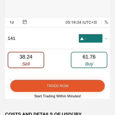
141
--
--
38.24
61.76
Sell
Buy
TRADE NOW
Start Trading Within Minutes!
COSTS AND DETAILS OF USD/JPY