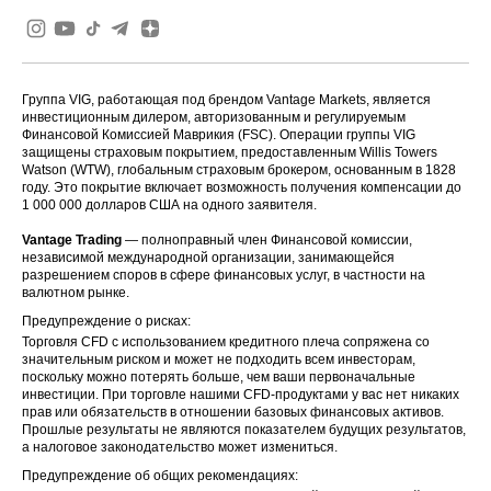
Группа VIG, работающая под брендом Vantage Markets, является
инвестиционным дилером, авторизованным и регулируемым
Финансовой Комиссией Маврикия (FSC). Операции группы VIG
защищены страховым покрытием, предоставленным Willis Towers
Watson (WTW), глобальным страховым брокером, основанным в 1828
году. Это покрытие включает возможность получения компенсации до
1 000 000 долларов США на одного заявителя.
Vantage Trading
— полноправный член Финансовой комиссии,
независимой международной организации, занимающейся
разрешением споров в сфере финансовых услуг, в частности на
валютном рынке.
Предупреждение о рисках:
Торговля CFD с использованием кредитного плеча сопряжена со
значительным риском и может не подходить всем инвесторам,
поскольку можно потерять больше, чем ваши первоначальные
инвестиции. При торговле нашими CFD-продуктами у вас нет никаких
прав или обязательств в отношении базовых финансовых активов.
Прошлые результаты не являются показателем будущих результатов,
а налоговое законодательство может измениться.
Предупреждение об общих рекомендациях: