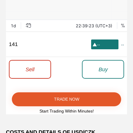
141
--
--
Sell
Buy
TRADE NOW
Start Trading Within Minutes!
COSTS AND DETAILS OF USD/CZK