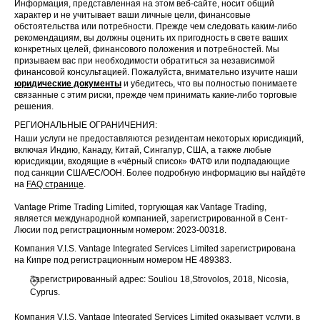
Информация, представленная на этом веб-сайте, носит общий
характер и не учитывает ваши личные цели, финансовые
обстоятельства или потребности. Прежде чем следовать каким-либо
рекомендациям, вы должны оценить их пригодность в свете ваших
конкретных целей, финансового положения и потребностей. Мы
призываем вас при необходимости обратиться за независимой
финансовой консультацией. Пожалуйста, внимательно изучите наши
юридические документы
и убедитесь, что вы полностью понимаете
связанные с этим риски, прежде чем принимать какие-либо торговые
решения.
РЕГИОНАЛЬНЫЕ ОГРАНИЧЕНИЯ:
Наши услуги не предоставляются резидентам некоторых юрисдикций,
включая Индию, Канаду, Китай, Сингапур, США, а также любые
юрисдикции, входящие в «чёрный список» ФАТФ или подпадающие
под санкции США/ЕС/ООН. Более подробную информацию вы найдёте
на
FAQ странице
.
Vantage Prime Trading Limited, торгующая как Vantage Trading,
является международной компанией, зарегистрированной в Сент-
Люсии под регистрационным номером: 2023-00318.
Компания V.I.S. Vantage Integrated Services Limited зарегистрирована
на Кипре под регистрационным номером HE 489383.
Зарегистрированный адрес: Souliou 18,Strovolos, 2018, Nicosia,
Cyprus.
Компания V.I.S. Vantage Integrated Services Limited оказывает услуги, в