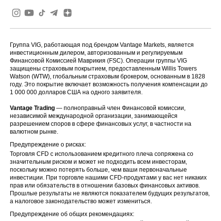
Группа VIG, работающая под брендом Vantage Markets, является
инвестиционным дилером, авторизованным и регулируемым
Финансовой Комиссией Маврикия (FSC). Операции группы VIG
защищены страховым покрытием, предоставленным Willis Towers
Watson (WTW), глобальным страховым брокером, основанным в 1828
году. Это покрытие включает возможность получения компенсации до
1 000 000 долларов США на одного заявителя.
Vantage Trading
— полноправный член Финансовой комиссии,
независимой международной организации, занимающейся
разрешением споров в сфере финансовых услуг, в частности на
валютном рынке.
Предупреждение о рисках:
Торговля CFD с использованием кредитного плеча сопряжена со
значительным риском и может не подходить всем инвесторам,
поскольку можно потерять больше, чем ваши первоначальные
инвестиции. При торговле нашими CFD-продуктами у вас нет никаких
прав или обязательств в отношении базовых финансовых активов.
Прошлые результаты не являются показателем будущих результатов,
а налоговое законодательство может измениться.
Предупреждение об общих рекомендациях: