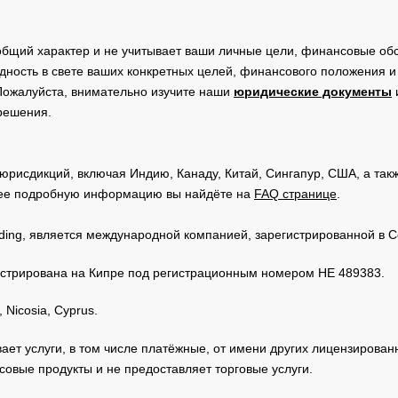
общий характер и не учитывает ваши личные цели, финансовые обс
дность в свете ваших конкретных целей, финансового положения 
Пожалуйста, внимательно изучите наши
юридические документы
 решения.
юрисдикций, включая Индию, Канаду, Китай, Сингапур, США, а та
ее подробную информацию вы найдёте на
FAQ странице
.
Trading, является международной компанией, зарегистрированной в
регистрирована на Кипре под регистрационным номером HE 489383.
 Nicosia, Cyprus.
зывает услуги, в том числе платёжные, от имени других лицензирова
овые продукты и не предоставляет торговые услуги.