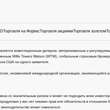
FD
Торговля на Форекс
Торговля акциями
Торговля золотом
Т
 является инвестиционным дилером, авторизованным и регулируе
нным Willis Towers Watson (WTW), глобальным страховым брокеро
ров США на одного заявителя.
сии, независимой международной организации, занимающейся ра
жена со значительным риском и может не подходить всем инвестор
родуктами у вас нет никаких прав или обязательств в отношении 
 законодательство может измениться.