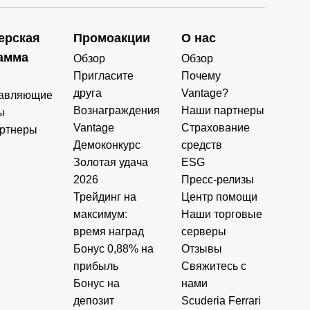
ерская
Промоакции
О нас
амма
Обзор
Обзор
Пригласите
Почему
друга
Vantage?
авляющие
Вознаграждения
Наши партнеры
ы
Vantage
Страхование
ртнеры
Демоконкурс
средств
Золотая удача
ESG
2026
Пресс-релизы
Трейдинг на
Центр помощи
максимум:
Наши торговые
время наград
серверы
Бонус 0,88% на
Отзывы
прибыль
Свяжитесь с
Бонус на
нами
депозит
Scuderia Ferrari