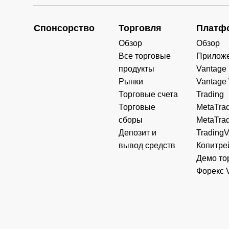
Спонсорство
Торговля
Платф
Обзор
Обзор
Все торговые
Прилож
продукты
Vantage
Рынки
Vantage
Торговые счета
Trading
Торговые
MetaTrad
сборы
MetaTrad
Депозит и
Trading
вывод средств
Копитре
Демо то
Форекс 