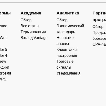
ормы
Академия
Аналитика
Партн
прогр
Обзор
Обзор
ение
Все статьи
Экономический
Обзор
Терминология
календарь
Предст
 Web
Взгляд Vantage
Новости и
брокер
анализ
CPA-па
er 5
Клиентские
er 4
настроения
View
Торговые
йдинг
сигналы
рговля
Уведомления
VPS