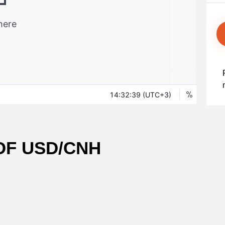
Уведомления
 снятия средств с вашего счета
Торгуйте акциями таких к
TradingView
Оставайтесь в курсе последних
Apple, Tesla и Nvidia
новостей о продуктах
Торгуйте с умом на ведущей мировой
Акции Австралии
платформе для построения графиков
Торгуйте акциями таких к
Копитрейдинг
Commonwealth Bank, BHP 
ПОПУЛЯРНОЕ
Копируйте, торгуйте и зарабатывайте в
Акции ЕС
одно касание
Торгуйте акциями таких к
Heineken, LVMH и Adidas
Демо торговля
Практикуйтесь в торговле и тестируйте
Акции Великобритани
стратегий с помощью виртуальных
Торгуйте акциями таких к
средств
AstraZeneca, Unilever и B
Форекс VPS
Безопасный внешний сервер для
бесперебойной торговли
OF USD/CNH