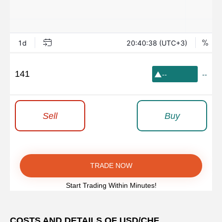
141
--
--
Sell
Buy
TRADE NOW
Start Trading Within Minutes!
COSTS AND DETAILS OF USD/CHF