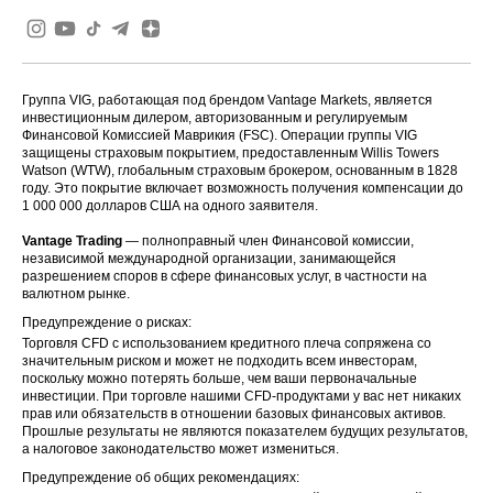
Группа VIG, работающая под брендом Vantage Markets, является
инвестиционным дилером, авторизованным и регулируемым
Финансовой Комиссией Маврикия (FSC). Операции группы VIG
защищены страховым покрытием, предоставленным Willis Towers
Watson (WTW), глобальным страховым брокером, основанным в 1828
году. Это покрытие включает возможность получения компенсации до
1 000 000 долларов США на одного заявителя.
Vantage Trading
— полноправный член Финансовой комиссии,
независимой международной организации, занимающейся
разрешением споров в сфере финансовых услуг, в частности на
валютном рынке.
Предупреждение о рисках:
Торговля CFD с использованием кредитного плеча сопряжена со
значительным риском и может не подходить всем инвесторам,
поскольку можно потерять больше, чем ваши первоначальные
инвестиции. При торговле нашими CFD-продуктами у вас нет никаких
прав или обязательств в отношении базовых финансовых активов.
Прошлые результаты не являются показателем будущих результатов,
а налоговое законодательство может измениться.
Предупреждение об общих рекомендациях: