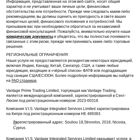
Информация, представленная на этом веб-сайте, носит общий
характер и не учитывает ваши личные цели, финансовые
обстоятельства или потребности. Прежде чем следовать каким-либо
рекомендациям, вы должны оценить их пригодность в свете ваших
конкретных целей, финансового положения и потребностей. Мы
призываем вас при необходимости обратиться за независимой
финансовой консультацией. Пожалуйста, внимательно изучите наши
юридические документы
и убедитесь, что вы полностью понимаете
связанные с этим риски, прежде чем принимать какие-либо торговые
решения.
РЕГИОНАЛЬНЫЕ ОГРАНИЧЕНИЯ:
Наши услуги не предоставляются резидентам некоторых юрисдикций,
включая Индию, Канаду, Китай, Сингапур, США, а также любые
юрисдикции, входящие в «чёрный список» ФАТФ или подпадающие
под санкции США/ЕС/ООН. Более подробную информацию вы найдёте
на
FAQ странице
.
Vantage Prime Trading Limited, торгующая как Vantage Trading,
является международной компанией, зарегистрированной в Сент-
Люсии под регистрационным номером: 2023-00318.
Компания V.I.S. Vantage Integrated Services Limited зарегистрирована
на Кипре под регистрационным номером HE 489383.
Зарегистрированный адрес: Souliou 18,Strovolos, 2018, Nicosia,
Cyprus.
Компания V.I.S. Vantage Integrated Services Limited оказывает услуги, в