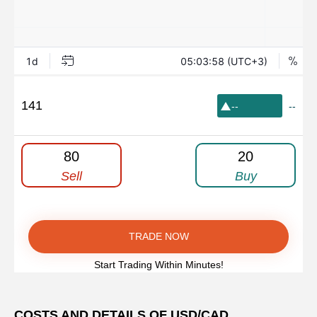
141
--
--
80
20
Sell
Buy
TRADE NOW
Start Trading Within Minutes!
COSTS AND DETAILS OF USD/CAD