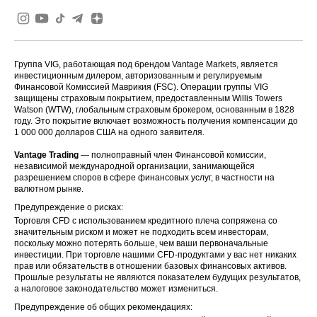
Группа VIG, работающая под брендом Vantage Markets, является
инвестиционным дилером, авторизованным и регулируемым
Финансовой Комиссией Маврикия (FSC). Операции группы VIG
защищены страховым покрытием, предоставленным Willis Towers
Watson (WTW), глобальным страховым брокером, основанным в 1828
году. Это покрытие включает возможность получения компенсации до
1 000 000 долларов США на одного заявителя.
Vantage Trading
— полноправный член Финансовой комиссии,
независимой международной организации, занимающейся
разрешением споров в сфере финансовых услуг, в частности на
валютном рынке.
Предупреждение о рисках:
Торговля CFD с использованием кредитного плеча сопряжена со
значительным риском и может не подходить всем инвесторам,
поскольку можно потерять больше, чем ваши первоначальные
инвестиции. При торговле нашими CFD-продуктами у вас нет никаких
прав или обязательств в отношении базовых финансовых активов.
Прошлые результаты не являются показателем будущих результатов,
а налоговое законодательство может измениться.
Предупреждение об общих рекомендациях: