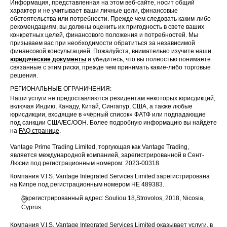
Информация, представленная на этом веб-сайте, носит общий
характер и не учитывает ваши личные цели, финансовые
обстоятельства или потребности. Прежде чем следовать каким-либо
рекомендациям, вы должны оценить их пригодность в свете ваших
конкретных целей, финансового положения и потребностей. Мы
призываем вас при необходимости обратиться за независимой
финансовой консультацией. Пожалуйста, внимательно изучите наши
юридические документы
и убедитесь, что вы полностью понимаете
связанные с этим риски, прежде чем принимать какие-либо торговые
решения.
РЕГИОНАЛЬНЫЕ ОГРАНИЧЕНИЯ:
Наши услуги не предоставляются резидентам некоторых юрисдикций,
включая Индию, Канаду, Китай, Сингапур, США, а также любые
юрисдикции, входящие в «чёрный список» ФАТФ или подпадающие
под санкции США/ЕС/ООН. Более подробную информацию вы найдёте
на
FAQ странице
.
Vantage Prime Trading Limited, торгующая как Vantage Trading,
является международной компанией, зарегистрированной в Сент-
Люсии под регистрационным номером: 2023-00318.
Компания V.I.S. Vantage Integrated Services Limited зарегистрирована
на Кипре под регистрационным номером HE 489383.
Зарегистрированный адрес: Souliou 18,Strovolos, 2018, Nicosia,
Cyprus.
Компания V.I.S. Vantage Integrated Services Limited оказывает услуги, в