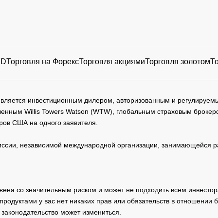
FD
Торговля на Форекс
Торговля акциями
Торговля золотом
Т
 является инвестиционным дилером, авторизованным и регулируе
нным Willis Towers Watson (WTW), глобальным страховым брокеро
ров США на одного заявителя.
сии, независимой международной организации, занимающейся ра
жена со значительным риском и может не подходить всем инвестор
родуктами у вас нет никаких прав или обязательств в отношении 
 законодательство может измениться.