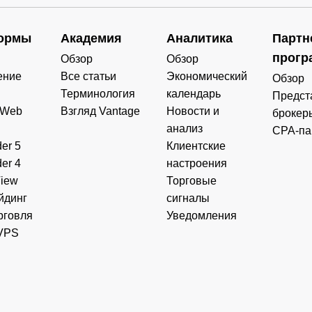
ормы
Академия
Аналитика
Партн
прогр
Обзор
Обзор
ение
Все статьи
Экономический
Обзор
Терминология
календарь
Предст
 Web
Взгляд Vantage
Новости и
брокер
анализ
CPA-па
er 5
Клиентские
er 4
настроения
View
Торговые
йдинг
сигналы
рговля
Уведомления
VPS