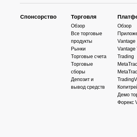
Спонсорство
Торговля
Платф
Обзор
Обзор
Все торговые
Прилож
продукты
Vantage
Рынки
Vantage
Торговые счета
Trading
Торговые
MetaTrad
сборы
MetaTrad
Депозит и
Trading
вывод средств
Копитре
Демо то
Форекс 