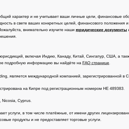
общий характер и не учитывает ваши личные цели, финансовые обс
дность в свете ваших конкретных целей, финансового положения 
Пожалуйста, внимательно изучите наши
юридические документы
 решения.
юрисдикций, включая Индию, Канаду, Китай, Сингапур, США, а та
ее подробную информацию вы найдёте на
FAQ странице
.
Trading, является международной компанией, зарегистрированной в
регистрирована на Кипре под регистрационным номером HE 489383.
 Nicosia, Cyprus.
зывает услуги, в том числе платёжные, от имени других лицензирова
овые продукты и не предоставляет торговые услуги.