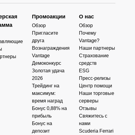
ерская
Промоакции
О нас
амма
Обзор
Обзор
Пригласите
Почему
друга
Vantage?
авляющие
Вознаграждения
Наши партнеры
ы
Vantage
Страхование
ртнеры
Демоконкурс
средств
Золотая удача
ESG
2026
Пресс-релизы
Трейдинг на
Центр помощи
максимум:
Наши торговые
время наград
серверы
Бонус 0,88% на
Отзывы
прибыль
Свяжитесь с
Бонус на
нами
депозит
Scuderia Ferrari