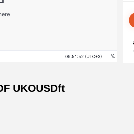
Уведомления
 снятия средств с вашего счета
Торгуйте акциями таких к
TradingView
Оставайтесь в курсе последних
Apple, Tesla и Nvidia
новостей о продуктах
Торгуйте с умом на ведущей мировой
Акции Австралии
платформе для построения графиков
Торгуйте акциями таких к
Копитрейдинг
Commonwealth Bank, BHP 
ПОПУЛЯРНОЕ
Копируйте, торгуйте и зарабатывайте в
Акции ЕС
одно касание
Торгуйте акциями таких к
Heineken, LVMH и Adidas
Демо торговля
Практикуйтесь в торговле и тестируйте
Акции Великобритани
стратегий с помощью виртуальных
Торгуйте акциями таких к
средств
AstraZeneca, Unilever и B
Форекс VPS
Безопасный внешний сервер для
бесперебойной торговли
OF UKOUSDft