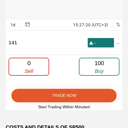
141
--
--
0
100
Sell
Buy
TRADE NOW
Start Trading Within Minutes!
COSTS AND DETAILS OF SP500