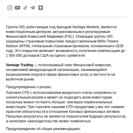
Группа VIG, работающая под брендом Vantage Markets, является
инвестиционным дилером, авторизованным и регулируемым
Финансовой Комиссией Маврикия (FSC). Операции группы VIG
защищены страховым покрытием, предоставленным Willis Towers
Watson (WTW), глобальным страховым брокером, основанным в 1828
году. Это покрытие включает возможность получения компенсации до
1 000 000 долларов США на одного заявителя.
Vantage Trading
— полноправный член Финансовой комиссии,
независимой международной организации, занимающейся
разрешением споров в сфере финансовых услуг, в частности на
валютном рынке.
Предупреждение о рисках:
Торговля CFD с использованием кредитного плеча сопряжена со
значительным риском и может не подходить всем инвесторам,
поскольку можно потерять больше, чем ваши первоначальные
инвестиции. При торговле нашими CFD-продуктами у вас нет никаких
прав или обязательств в отношении базовых финансовых активов.
Прошлые результаты не являются показателем будущих результатов,
а налоговое законодательство может измениться.
Предупреждение об общих рекомендациях: