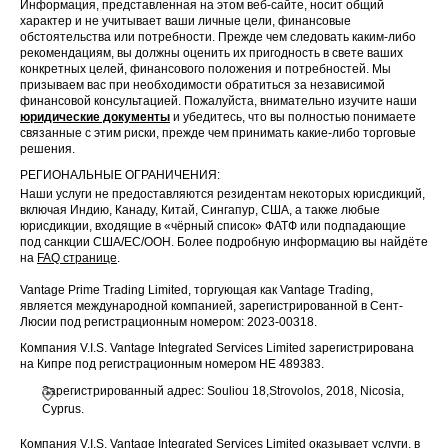
Информация, представленная на этом веб-сайте, носит общий
характер и не учитывает ваши личные цели, финансовые
обстоятельства или потребности. Прежде чем следовать каким-либо
рекомендациям, вы должны оценить их пригодность в свете ваших
конкретных целей, финансового положения и потребностей. Мы
призываем вас при необходимости обратиться за независимой
финансовой консультацией. Пожалуйста, внимательно изучите наши
юридические документы
и убедитесь, что вы полностью понимаете
связанные с этим риски, прежде чем принимать какие-либо торговые
решения.
РЕГИОНАЛЬНЫЕ ОГРАНИЧЕНИЯ:
Наши услуги не предоставляются резидентам некоторых юрисдикций,
включая Индию, Канаду, Китай, Сингапур, США, а также любые
юрисдикции, входящие в «чёрный список» ФАТФ или подпадающие
под санкции США/ЕС/ООН. Более подробную информацию вы найдёте
на
FAQ странице
.
Vantage Prime Trading Limited, торгующая как Vantage Trading,
является международной компанией, зарегистрированной в Сент-
Люсии под регистрационным номером: 2023-00318.
Компания V.I.S. Vantage Integrated Services Limited зарегистрирована
на Кипре под регистрационным номером HE 489383.
Зарегистрированный адрес: Souliou 18,Strovolos, 2018, Nicosia,
Cyprus.
Компания V.I.S. Vantage Integrated Services Limited оказывает услуги, в