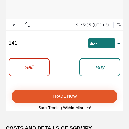
141
--
--
Sell
Buy
TRADE NOW
Start Trading Within Minutes!
COSTS AND DETAILS OF SGD/JPY