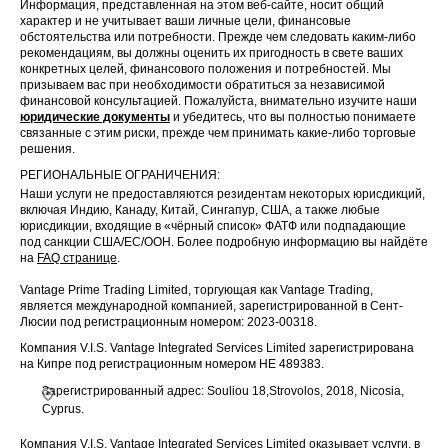
Информация, представленная на этом веб-сайте, носит общий
характер и не учитывает ваши личные цели, финансовые
обстоятельства или потребности. Прежде чем следовать каким-либо
рекомендациям, вы должны оценить их пригодность в свете ваших
конкретных целей, финансового положения и потребностей. Мы
призываем вас при необходимости обратиться за независимой
финансовой консультацией. Пожалуйста, внимательно изучите наши
юридические документы
и убедитесь, что вы полностью понимаете
связанные с этим риски, прежде чем принимать какие-либо торговые
решения.
РЕГИОНАЛЬНЫЕ ОГРАНИЧЕНИЯ:
Наши услуги не предоставляются резидентам некоторых юрисдикций,
включая Индию, Канаду, Китай, Сингапур, США, а также любые
юрисдикции, входящие в «чёрный список» ФАТФ или подпадающие
под санкции США/ЕС/ООН. Более подробную информацию вы найдёте
на
FAQ странице
.
Vantage Prime Trading Limited, торгующая как Vantage Trading,
является международной компанией, зарегистрированной в Сент-
Люсии под регистрационным номером: 2023-00318.
Компания V.I.S. Vantage Integrated Services Limited зарегистрирована
на Кипре под регистрационным номером HE 489383.
Зарегистрированный адрес: Souliou 18,Strovolos, 2018, Nicosia,
Cyprus.
Компания V.I.S. Vantage Integrated Services Limited оказывает услуги, в