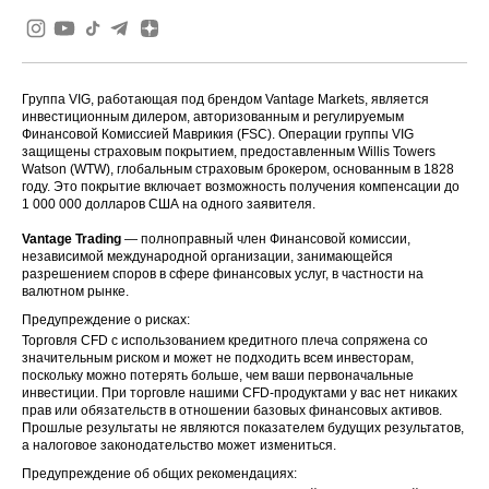
Группа VIG, работающая под брендом Vantage Markets, является
инвестиционным дилером, авторизованным и регулируемым
Финансовой Комиссией Маврикия (FSC). Операции группы VIG
защищены страховым покрытием, предоставленным Willis Towers
Watson (WTW), глобальным страховым брокером, основанным в 1828
году. Это покрытие включает возможность получения компенсации до
1 000 000 долларов США на одного заявителя.
Vantage Trading
— полноправный член Финансовой комиссии,
независимой международной организации, занимающейся
разрешением споров в сфере финансовых услуг, в частности на
валютном рынке.
Предупреждение о рисках:
Торговля CFD с использованием кредитного плеча сопряжена со
значительным риском и может не подходить всем инвесторам,
поскольку можно потерять больше, чем ваши первоначальные
инвестиции. При торговле нашими CFD-продуктами у вас нет никаких
прав или обязательств в отношении базовых финансовых активов.
Прошлые результаты не являются показателем будущих результатов,
а налоговое законодательство может измениться.
Предупреждение об общих рекомендациях: