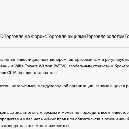
FD
Торговля на Форекс
Торговля акциями
Торговля золотом
Т
 является инвестиционным дилером, авторизованным и регулируе
нным Willis Towers Watson (WTW), глобальным страховым брокеро
ров США на одного заявителя.
сии, независимой международной организации, занимающейся ра
жена со значительным риском и может не подходить всем инвестор
родуктами у вас нет никаких прав или обязательств в отношении 
 законодательство может измениться.