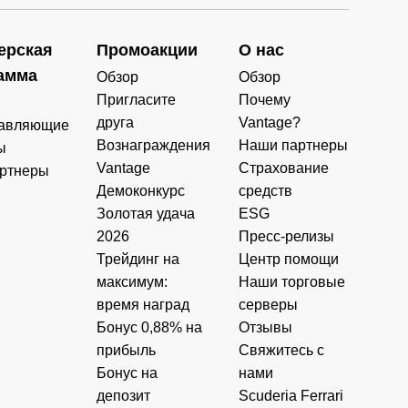
ерская
Промоакции
О нас
амма
Обзор
Обзор
Пригласите
Почему
друга
Vantage?
авляющие
Вознаграждения
Наши партнеры
ы
Vantage
Страхование
ртнеры
Демоконкурс
средств
Золотая удача
ESG
2026
Пресс-релизы
Трейдинг на
Центр помощи
максимум:
Наши торговые
время наград
серверы
Бонус 0,88% на
Отзывы
прибыль
Свяжитесь с
Бонус на
нами
депозит
Scuderia Ferrari