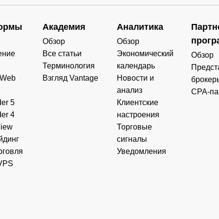
ормы
Академия
Аналитика
Партн
прогр
Обзор
Обзор
ение
Все статьи
Экономический
Обзор
Терминология
календарь
Предст
 Web
Взгляд Vantage
Новости и
брокер
анализ
CPA-па
er 5
Клиентские
er 4
настроения
View
Торговые
йдинг
сигналы
рговля
Уведомления
VPS