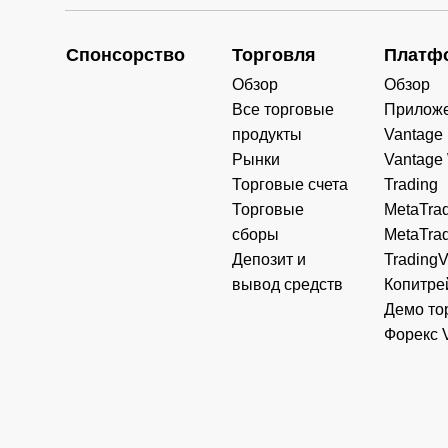
Спонсорство
Торговля
Платф
Обзор
Обзор
Все торговые
Прилож
продукты
Vantage
Рынки
Vantage
Торговые счета
Trading
Торговые
MetaTrad
сборы
MetaTrad
Депозит и
Trading
вывод средств
Копитре
Демо то
Форекс 