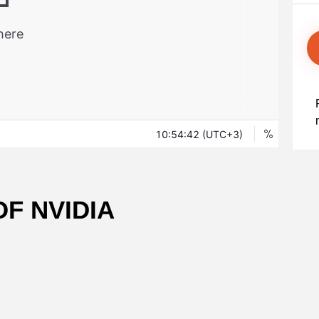
Уведомления
 снятия средств с вашего счета
Торгуйте акциями таких к
TradingView
Оставайтесь в курсе последних
Apple, Tesla и Nvidia
новостей о продуктах
Торгуйте с умом на ведущей мировой
Акции Австралии
платформе для построения графиков
Торгуйте акциями таких к
Копитрейдинг
Commonwealth Bank, BHP 
ПОПУЛЯРНОЕ
Копируйте, торгуйте и зарабатывайте в
Акции ЕС
одно касание
Торгуйте акциями таких к
Heineken, LVMH и Adidas
Демо торговля
Практикуйтесь в торговле и тестируйте
Акции Великобритани
стратегий с помощью виртуальных
Торгуйте акциями таких к
средств
AstraZeneca, Unilever и B
Форекс VPS
Безопасный внешний сервер для
бесперебойной торговли
F NVIDIA