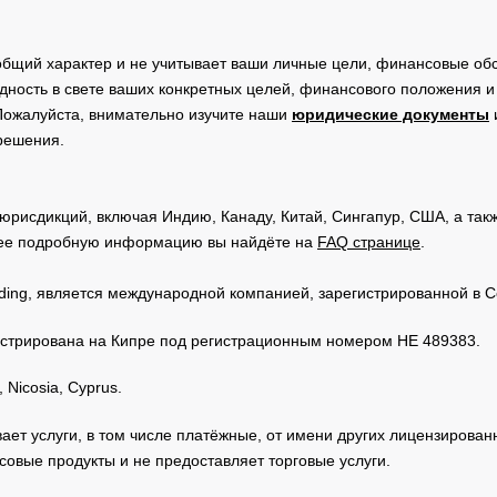
общий характер и не учитывает ваши личные цели, финансовые обс
дность в свете ваших конкретных целей, финансового положения 
Пожалуйста, внимательно изучите наши
юридические документы
 решения.
юрисдикций, включая Индию, Канаду, Китай, Сингапур, США, а та
ее подробную информацию вы найдёте на
FAQ странице
.
Trading, является международной компанией, зарегистрированной в
регистрирована на Кипре под регистрационным номером HE 489383.
 Nicosia, Cyprus.
зывает услуги, в том числе платёжные, от имени других лицензирова
овые продукты и не предоставляет торговые услуги.