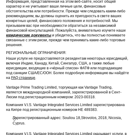
Информация, представленная на этом веб-сайте, носит общий
характер и не учитывает ваши личные цели, финансовые
обстоятельства или потребности. Прежде чем следовать каким-либо
рекомендациям, вы должны оценить их пригодность в свете ваших
конкретных целей, финансового положения и потребностей. Мы
призываем вас при необходимости обратиться за независимой
финансовой консультацией. Пожалуйста, внимательно изучите наши
юридические документы
и убедитесь, что вы полностью понимаете
связанные с этим риски, прежде чем принимать какие-либо торговые
решения.
РЕГИОНАЛЬНЫЕ ОГРАНИЧЕНИЯ:
Наши услуги не предоставляются резидентам некоторых юрисдикций,
включая Индию, Канаду, Китай, Сингапур, США, а также любые
юрисдикции, входящие в «чёрный список» ФАТФ или подпадающие
под санкции США/ЕС/ООН. Более подробную информацию вы найдёте
на
FAQ странице
.
Vantage Prime Trading Limited, торгующая как Vantage Trading,
является международной компанией, зарегистрированной в Сент-
Люсии под регистрационным номером: 2023-00318.
Компания V.I.S. Vantage Integrated Services Limited зарегистрирована
на Кипре под регистрационным номером HE 489383.
Зарегистрированный адрес: Souliou 18,Strovolos, 2018, Nicosia,
Cyprus.
Компания V.I.S. Vantage Integrated Services Limited оказывает услуги, в