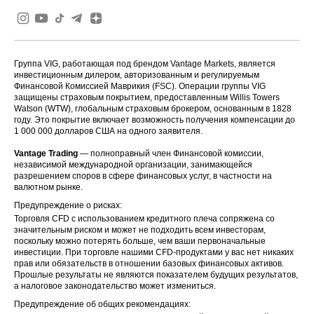
Группа VIG, работающая под брендом Vantage Markets, является
инвестиционным дилером, авторизованным и регулируемым
Финансовой Комиссией Маврикия (FSC). Операции группы VIG
защищены страховым покрытием, предоставленным Willis Towers
Watson (WTW), глобальным страховым брокером, основанным в 1828
году. Это покрытие включает возможность получения компенсации до
1 000 000 долларов США на одного заявителя.
Vantage Trading
— полноправный член Финансовой комиссии,
независимой международной организации, занимающейся
разрешением споров в сфере финансовых услуг, в частности на
валютном рынке.
Предупреждение о рисках:
Торговля CFD с использованием кредитного плеча сопряжена со
значительным риском и может не подходить всем инвесторам,
поскольку можно потерять больше, чем ваши первоначальные
инвестиции. При торговле нашими CFD-продуктами у вас нет никаких
прав или обязательств в отношении базовых финансовых активов.
Прошлые результаты не являются показателем будущих результатов,
а налоговое законодательство может измениться.
Предупреждение об общих рекомендациях: