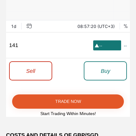
141
--
--
Sell
Buy
TRADE NOW
Start Trading Within Minutes!
COSTS AND DETAILS OF GBP/SGD