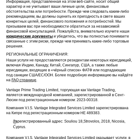
Информация, представленная на этом веб-сайте, носит общий
характер и не учитывает ваши личные цели, финансовые
обстоятельства или потребности. Прежде чем следовать каким-либо
рекомендациям, вы должны оценить их пригодность в свете ваших
конкретных целей, финансового положения и потребностей. Мы
призываем вас при необходимости обратиться за независимой
финансовой консультацией. Пожалуйста, внимательно изучите наши
юридические документы
и убедитесь, что вы полностью понимаете
связанные с этим риски, прежде чем принимать какие-либо торговые
решения.
РЕГИОНАЛЬНЫЕ ОГРАНИЧЕНИЯ:
Наши услуги не предоставляются резидентам некоторых юрисдикций,
включая Индию, Канаду, Китай, Сингапур, США, а также любые
юрисдикции, входящие в «чёрный список» ФАТФ или подпадающие
под санкции США/ЕС/ООН. Более подробную информацию вы найдёте
на
FAQ странице
.
Vantage Prime Trading Limited, торгующая как Vantage Trading,
является международной компанией, зарегистрированной в Сент-
Люсии под регистрационным номером: 2023-00318.
Компания V.I.S. Vantage Integrated Services Limited зарегистрирована
на Кипре под регистрационным номером HE 489383.
Зарегистрированный адрес: Souliou 18,Strovolos, 2018, Nicosia,
Cyprus.
Компания V.I.S. Vantage Integrated Services Limited оказывает услуги, в