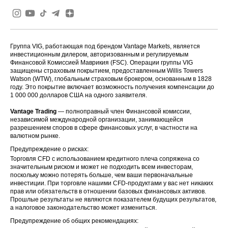
Группа VIG, работающая под брендом Vantage Markets, является
инвестиционным дилером, авторизованным и регулируемым
Финансовой Комиссией Маврикия (FSC). Операции группы VIG
защищены страховым покрытием, предоставленным Willis Towers
Watson (WTW), глобальным страховым брокером, основанным в 1828
году. Это покрытие включает возможность получения компенсации до
1 000 000 долларов США на одного заявителя.
Vantage Trading
— полноправный член Финансовой комиссии,
независимой международной организации, занимающейся
разрешением споров в сфере финансовых услуг, в частности на
валютном рынке.
Предупреждение о рисках:
Торговля CFD с использованием кредитного плеча сопряжена со
значительным риском и может не подходить всем инвесторам,
поскольку можно потерять больше, чем ваши первоначальные
инвестиции. При торговле нашими CFD-продуктами у вас нет никаких
прав или обязательств в отношении базовых финансовых активов.
Прошлые результаты не являются показателем будущих результатов,
а налоговое законодательство может измениться.
Предупреждение об общих рекомендациях: