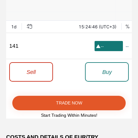
141
--
--
Sell
Buy
TRADE NOW
Start Trading Within Minutes!
COSTS AND DETAILS OF EUR/TRY