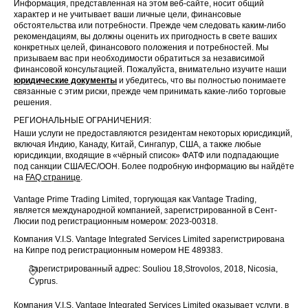
Информация, представленная на этом веб-сайте, носит общий
характер и не учитывает ваши личные цели, финансовые
обстоятельства или потребности. Прежде чем следовать каким-либо
рекомендациям, вы должны оценить их пригодность в свете ваших
конкретных целей, финансового положения и потребностей. Мы
призываем вас при необходимости обратиться за независимой
финансовой консультацией. Пожалуйста, внимательно изучите наши
юридические документы
и убедитесь, что вы полностью понимаете
связанные с этим риски, прежде чем принимать какие-либо торговые
решения.
РЕГИОНАЛЬНЫЕ ОГРАНИЧЕНИЯ:
Наши услуги не предоставляются резидентам некоторых юрисдикций,
включая Индию, Канаду, Китай, Сингапур, США, а также любые
юрисдикции, входящие в «чёрный список» ФАТФ или подпадающие
под санкции США/ЕС/ООН. Более подробную информацию вы найдёте
на
FAQ странице
.
Vantage Prime Trading Limited, торгующая как Vantage Trading,
является международной компанией, зарегистрированной в Сент-
Люсии под регистрационным номером: 2023-00318.
Компания V.I.S. Vantage Integrated Services Limited зарегистрирована
на Кипре под регистрационным номером HE 489383.
Зарегистрированный адрес: Souliou 18,Strovolos, 2018, Nicosia,
Cyprus.
Компания V.I.S. Vantage Integrated Services Limited оказывает услуги, в