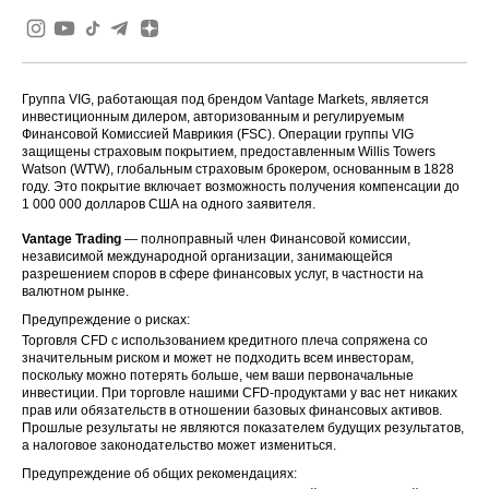
Группа VIG, работающая под брендом Vantage Markets, является
инвестиционным дилером, авторизованным и регулируемым
Финансовой Комиссией Маврикия (FSC). Операции группы VIG
защищены страховым покрытием, предоставленным Willis Towers
Watson (WTW), глобальным страховым брокером, основанным в 1828
году. Это покрытие включает возможность получения компенсации до
1 000 000 долларов США на одного заявителя.
Vantage Trading
— полноправный член Финансовой комиссии,
независимой международной организации, занимающейся
разрешением споров в сфере финансовых услуг, в частности на
валютном рынке.
Предупреждение о рисках:
Торговля CFD с использованием кредитного плеча сопряжена со
значительным риском и может не подходить всем инвесторам,
поскольку можно потерять больше, чем ваши первоначальные
инвестиции. При торговле нашими CFD-продуктами у вас нет никаких
прав или обязательств в отношении базовых финансовых активов.
Прошлые результаты не являются показателем будущих результатов,
а налоговое законодательство может измениться.
Предупреждение об общих рекомендациях: