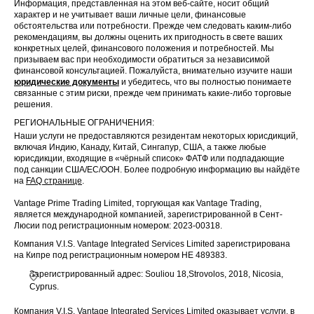
Информация, представленная на этом веб-сайте, носит общий
характер и не учитывает ваши личные цели, финансовые
обстоятельства или потребности. Прежде чем следовать каким-либо
рекомендациям, вы должны оценить их пригодность в свете ваших
конкретных целей, финансового положения и потребностей. Мы
призываем вас при необходимости обратиться за независимой
финансовой консультацией. Пожалуйста, внимательно изучите наши
юридические документы
и убедитесь, что вы полностью понимаете
связанные с этим риски, прежде чем принимать какие-либо торговые
решения.
РЕГИОНАЛЬНЫЕ ОГРАНИЧЕНИЯ:
Наши услуги не предоставляются резидентам некоторых юрисдикций,
включая Индию, Канаду, Китай, Сингапур, США, а также любые
юрисдикции, входящие в «чёрный список» ФАТФ или подпадающие
под санкции США/ЕС/ООН. Более подробную информацию вы найдёте
на
FAQ странице
.
Vantage Prime Trading Limited, торгующая как Vantage Trading,
является международной компанией, зарегистрированной в Сент-
Люсии под регистрационным номером: 2023-00318.
Компания V.I.S. Vantage Integrated Services Limited зарегистрирована
на Кипре под регистрационным номером HE 489383.
Зарегистрированный адрес: Souliou 18,Strovolos, 2018, Nicosia,
Cyprus.
Компания V.I.S. Vantage Integrated Services Limited оказывает услуги, в