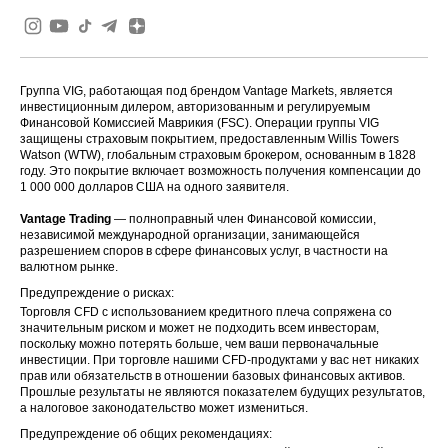
Группа VIG, работающая под брендом Vantage Markets, является
инвестиционным дилером, авторизованным и регулируемым
Финансовой Комиссией Маврикия (FSC). Операции группы VIG
защищены страховым покрытием, предоставленным Willis Towers
Watson (WTW), глобальным страховым брокером, основанным в 1828
году. Это покрытие включает возможность получения компенсации до
1 000 000 долларов США на одного заявителя.
Vantage Trading
— полноправный член Финансовой комиссии,
независимой международной организации, занимающейся
разрешением споров в сфере финансовых услуг, в частности на
валютном рынке.
Предупреждение о рисках:
Торговля CFD с использованием кредитного плеча сопряжена со
значительным риском и может не подходить всем инвесторам,
поскольку можно потерять больше, чем ваши первоначальные
инвестиции. При торговле нашими CFD-продуктами у вас нет никаких
прав или обязательств в отношении базовых финансовых активов.
Прошлые результаты не являются показателем будущих результатов,
а налоговое законодательство может измениться.
Предупреждение об общих рекомендациях: