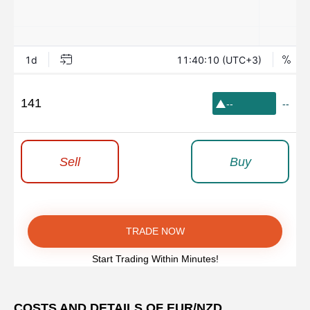
141
--
--
Sell
Buy
TRADE NOW
Start Trading Within Minutes!
COSTS AND DETAILS OF EUR/NZD