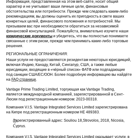
Информация, представленная на этом веб-сайте, носит общий
характер и не учитывает ваши личные цели, финансовые
обстоятельства или потребности. Прежде чем следовать каким-либо
рекомендациям, вы должны оценить их пригодность в свете ваших
конкретных целей, финансового положения и потребностей. Мы
призываем вас при необходимости обратиться за независимой
финансовой консультацией. Пожалуйста, внимательно изучите наши
юридические документы
и убедитесь, что вы полностью понимаете
связанные с этим риски, прежде чем принимать какие-либо торговые
решения.
РЕГИОНАЛЬНЫЕ ОГРАНИЧЕНИЯ:
Наши услуги не предоставляются резидентам некоторых юрисдикций,
включая Индию, Канаду, Китай, Сингапур, США, а также любые
юрисдикции, входящие в «чёрный список» ФАТФ или подпадающие
под санкции США/ЕС/ООН. Более подробную информацию вы найдёте
на
FAQ странице
.
Vantage Prime Trading Limited, торгующая как Vantage Trading,
является международной компанией, зарегистрированной в Сент-
Люсии под регистрационным номером: 2023-00318.
Компания V.I.S. Vantage Integrated Services Limited зарегистрирована
на Кипре под регистрационным номером HE 489383.
Зарегистрированный адрес: Souliou 18,Strovolos, 2018, Nicosia,
Cyprus.
Компания V.I.S. Vantage Integrated Services Limited оказывает услуги, в