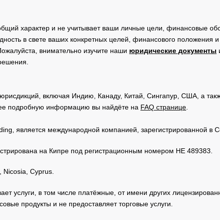
общий характер и не учитывает ваши личные цели, финансовые обс
дность в свете ваших конкретных целей, финансового положения 
Пожалуйста, внимательно изучите наши
юридические документы
 решения.
юрисдикций, включая Индию, Канаду, Китай, Сингапур, США, а та
ее подробную информацию вы найдёте на
FAQ странице
.
Trading, является международной компанией, зарегистрированной в
регистрирована на Кипре под регистрационным номером HE 489383.
 Nicosia, Cyprus.
зывает услуги, в том числе платёжные, от имени других лицензирова
овые продукты и не предоставляет торговые услуги.