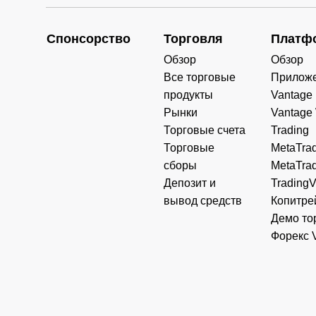
Спонсорство
Торговля
Платф
Обзор
Обзор
Все торговые
Прилож
продукты
Vantage
Рынки
Vantage
Торговые счета
Trading
Торговые
MetaTrad
сборы
MetaTrad
Депозит и
Trading
вывод средств
Копитре
Демо то
Форекс 