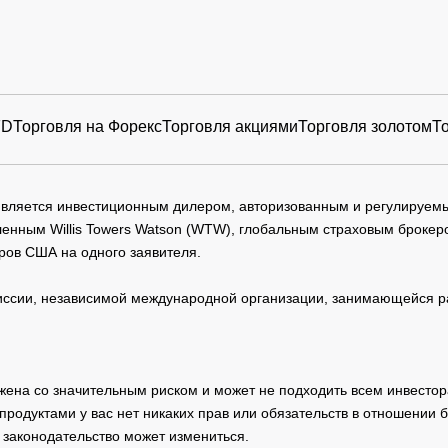
FD
Торговля на Форекс
Торговля акциями
Торговля золотом
Т
 является инвестиционным дилером, авторизованным и регулируе
нным Willis Towers Watson (WTW), глобальным страховым брокеро
ров США на одного заявителя.
сии, независимой международной организации, занимающейся ра
жена со значительным риском и может не подходить всем инвестор
родуктами у вас нет никаких прав или обязательств в отношении 
 законодательство может измениться.