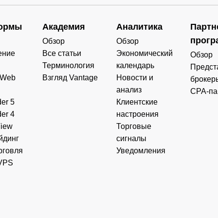
ормы
Академия
Аналитика
Партн
прогр
Обзор
Обзор
ение
Все статьи
Экономический
Обзор
Терминология
календарь
Предст
 Web
Взгляд Vantage
Новости и
брокер
анализ
CPA-па
er 5
Клиентские
er 4
настроения
View
Торговые
йдинг
сигналы
рговля
Уведомления
VPS