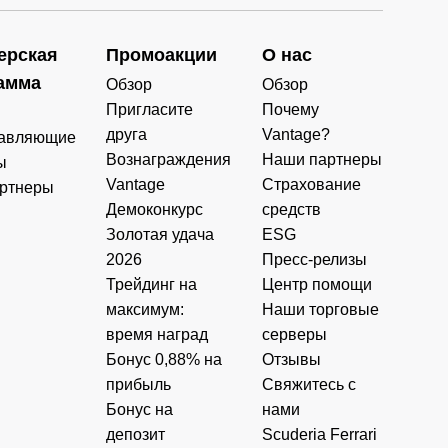
ерская
Промоакции
О нас
амма
Обзор
Обзор
Пригласите
Почему
друга
Vantage?
авляющие
Вознаграждения
Наши партнеры
ы
Vantage
Страхование
ртнеры
Демоконкурс
средств
Золотая удача
ESG
2026
Пресс-релизы
Трейдинг на
Центр помощи
максимум:
Наши торговые
время наград
серверы
Бонус 0,88% на
Отзывы
прибыль
Свяжитесь с
Бонус на
нами
депозит
Scuderia Ferrari