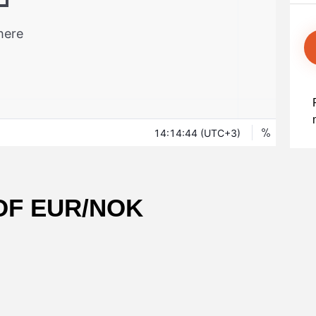
Уведомления
 снятия средств с вашего счета
Торгуйте акциями таких к
TradingView
Оставайтесь в курсе последних
Apple, Tesla и Nvidia
новостей о продуктах
Торгуйте с умом на ведущей мировой
Акции Австралии
платформе для построения графиков
Торгуйте акциями таких к
Копитрейдинг
Commonwealth Bank, BHP 
ПОПУЛЯРНОЕ
Копируйте, торгуйте и зарабатывайте в
Акции ЕС
одно касание
Торгуйте акциями таких к
Heineken, LVMH и Adidas
Демо торговля
Практикуйтесь в торговле и тестируйте
Акции Великобритани
стратегий с помощью виртуальных
Торгуйте акциями таких к
средств
AstraZeneca, Unilever и B
Форекс VPS
Безопасный внешний сервер для
бесперебойной торговли
OF EUR/NOK