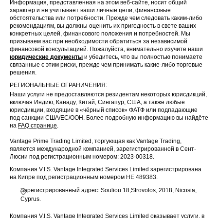
Информация, представленная на этом веб-сайте, носит общий
характер и не учитывает ваши личные цели, финансовые
обстоятельства или потребности. Прежде чем следовать каким-либо
рекомендациям, вы должны оценить их пригодность в свете ваших
конкретных целей, финансового положения и потребностей. Мы
призываем вас при необходимости обратиться за независимой
финансовой консультацией. Пожалуйста, внимательно изучите наши
юридические документы
и убедитесь, что вы полностью понимаете
связанные с этим риски, прежде чем принимать какие-либо торговые
решения.
РЕГИОНАЛЬНЫЕ ОГРАНИЧЕНИЯ:
Наши услуги не предоставляются резидентам некоторых юрисдикций,
включая Индию, Канаду, Китай, Сингапур, США, а также любые
юрисдикции, входящие в «чёрный список» ФАТФ или подпадающие
под санкции США/ЕС/ООН. Более подробную информацию вы найдёте
на
FAQ странице
.
Vantage Prime Trading Limited, торгующая как Vantage Trading,
является международной компанией, зарегистрированной в Сент-
Люсии под регистрационным номером: 2023-00318.
Компания V.I.S. Vantage Integrated Services Limited зарегистрирована
на Кипре под регистрационным номером HE 489383.
Зарегистрированный адрес: Souliou 18,Strovolos, 2018, Nicosia,
Cyprus.
Компания V.I.S. Vantage Integrated Services Limited оказывает услуги, в