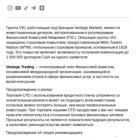
Группа VIG, работающая под брендом Vantage Markets, является
инвестиционным дилером, авторизованным и регулируемым
Финансовой Комиссией Маврикия (FSC). Операции группы VIG
защищены страховым покрытием, предоставленным Willis Towers
Watson (WTW), глобальным страховым брокером, основанным в 1828
году. Это покрытие включает возможность получения компенсации до
1 000 000 долларов США на одного заявителя.
Vantage Trading
— полноправный член Финансовой комиссии,
независимой международной организации, занимающейся
разрешением споров в сфере финансовых услуг, в частности на
валютном рынке.
Предупреждение о рисках:
Торговля CFD с использованием кредитного плеча сопряжена со
значительным риском и может не подходить всем инвесторам,
поскольку можно потерять больше, чем ваши первоначальные
инвестиции. При торговле нашими CFD-продуктами у вас нет никаких
прав или обязательств в отношении базовых финансовых активов.
Прошлые результаты не являются показателем будущих результатов,
а налоговое законодательство может измениться.
Предупреждение об общих рекомендациях: