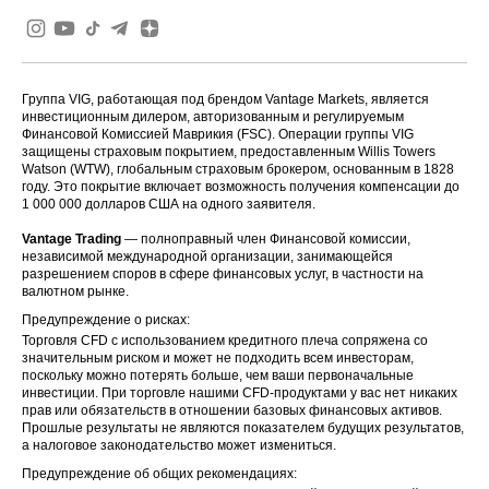
Группа VIG, работающая под брендом Vantage Markets, является
инвестиционным дилером, авторизованным и регулируемым
Финансовой Комиссией Маврикия (FSC). Операции группы VIG
защищены страховым покрытием, предоставленным Willis Towers
Watson (WTW), глобальным страховым брокером, основанным в 1828
году. Это покрытие включает возможность получения компенсации до
1 000 000 долларов США на одного заявителя.
Vantage Trading
— полноправный член Финансовой комиссии,
независимой международной организации, занимающейся
разрешением споров в сфере финансовых услуг, в частности на
валютном рынке.
Предупреждение о рисках:
Торговля CFD с использованием кредитного плеча сопряжена со
значительным риском и может не подходить всем инвесторам,
поскольку можно потерять больше, чем ваши первоначальные
инвестиции. При торговле нашими CFD-продуктами у вас нет никаких
прав или обязательств в отношении базовых финансовых активов.
Прошлые результаты не являются показателем будущих результатов,
а налоговое законодательство может измениться.
Предупреждение об общих рекомендациях: