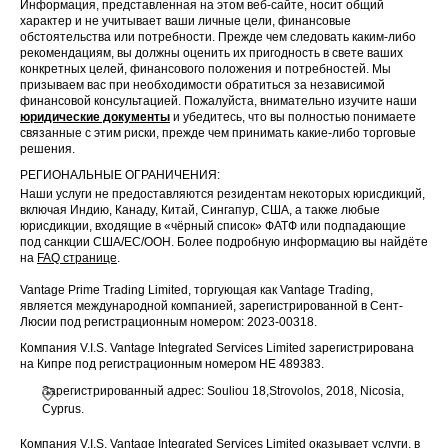
Информация, представленная на этом веб-сайте, носит общий
характер и не учитывает ваши личные цели, финансовые
обстоятельства или потребности. Прежде чем следовать каким-либо
рекомендациям, вы должны оценить их пригодность в свете ваших
конкретных целей, финансового положения и потребностей. Мы
призываем вас при необходимости обратиться за независимой
финансовой консультацией. Пожалуйста, внимательно изучите наши
юридические документы
и убедитесь, что вы полностью понимаете
связанные с этим риски, прежде чем принимать какие-либо торговые
решения.
РЕГИОНАЛЬНЫЕ ОГРАНИЧЕНИЯ:
Наши услуги не предоставляются резидентам некоторых юрисдикций,
включая Индию, Канаду, Китай, Сингапур, США, а также любые
юрисдикции, входящие в «чёрный список» ФАТФ или подпадающие
под санкции США/ЕС/ООН. Более подробную информацию вы найдёте
на
FAQ странице
.
Vantage Prime Trading Limited, торгующая как Vantage Trading,
является международной компанией, зарегистрированной в Сент-
Люсии под регистрационным номером: 2023-00318.
Компания V.I.S. Vantage Integrated Services Limited зарегистрирована
на Кипре под регистрационным номером HE 489383.
Зарегистрированный адрес: Souliou 18,Strovolos, 2018, Nicosia,
Cyprus.
Компания V.I.S. Vantage Integrated Services Limited оказывает услуги, в