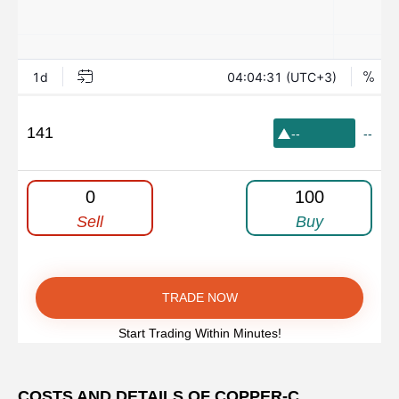
141
--
--
0
100
Sell
Buy
TRADE NOW
Start Trading Within Minutes!
COSTS AND DETAILS OF COPPER-C