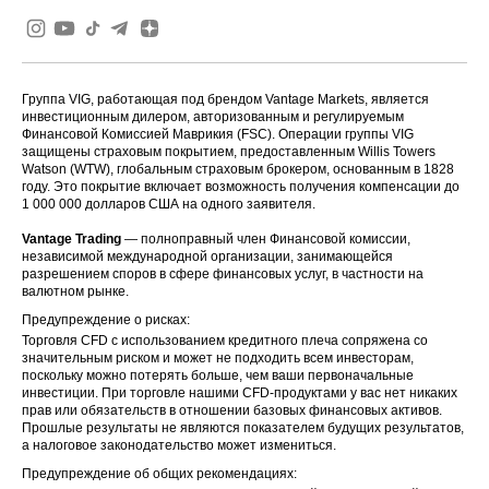
Группа VIG, работающая под брендом Vantage Markets, является
инвестиционным дилером, авторизованным и регулируемым
Финансовой Комиссией Маврикия (FSC). Операции группы VIG
защищены страховым покрытием, предоставленным Willis Towers
Watson (WTW), глобальным страховым брокером, основанным в 1828
году. Это покрытие включает возможность получения компенсации до
1 000 000 долларов США на одного заявителя.
Vantage Trading
— полноправный член Финансовой комиссии,
независимой международной организации, занимающейся
разрешением споров в сфере финансовых услуг, в частности на
валютном рынке.
Предупреждение о рисках:
Торговля CFD с использованием кредитного плеча сопряжена со
значительным риском и может не подходить всем инвесторам,
поскольку можно потерять больше, чем ваши первоначальные
инвестиции. При торговле нашими CFD-продуктами у вас нет никаких
прав или обязательств в отношении базовых финансовых активов.
Прошлые результаты не являются показателем будущих результатов,
а налоговое законодательство может измениться.
Предупреждение об общих рекомендациях: