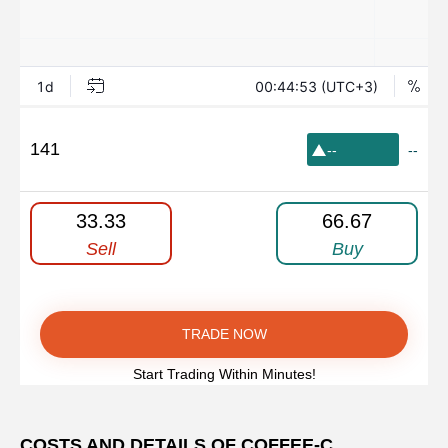
141
--
--
33.33
66.67
Sell
Buy
TRADE NOW
Start Trading Within Minutes!
COSTS AND DETAILS OF COFFEE-C