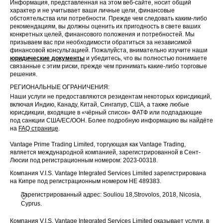
Информация, представленная на этом веб-сайте, носит общий
характер и не учитывает ваши личные цели, финансовые
обстоятельства или потребности. Прежде чем следовать каким-либо
рекомендациям, вы должны оценить их пригодность в свете ваших
конкретных целей, финансового положения и потребностей. Мы
призываем вас при необходимости обратиться за независимой
финансовой консультацией. Пожалуйста, внимательно изучите наши
юридические документы
и убедитесь, что вы полностью понимаете
связанные с этим риски, прежде чем принимать какие-либо торговые
решения.
РЕГИОНАЛЬНЫЕ ОГРАНИЧЕНИЯ:
Наши услуги не предоставляются резидентам некоторых юрисдикций,
включая Индию, Канаду, Китай, Сингапур, США, а также любые
юрисдикции, входящие в «чёрный список» ФАТФ или подпадающие
под санкции США/ЕС/ООН. Более подробную информацию вы найдёте
на
FAQ странице
.
Vantage Prime Trading Limited, торгующая как Vantage Trading,
является международной компанией, зарегистрированной в Сент-
Люсии под регистрационным номером: 2023-00318.
Компания V.I.S. Vantage Integrated Services Limited зарегистрирована
на Кипре под регистрационным номером HE 489383.
Зарегистрированный адрес: Souliou 18,Strovolos, 2018, Nicosia,
Cyprus.
Компания V.I.S. Vantage Integrated Services Limited оказывает услуги, в