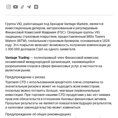
Группа VIG, работающая под брендом Vantage Markets, является
инвестиционным дилером, авторизованным и регулируемым
Финансовой Комиссией Маврикия (FSC). Операции группы VIG
защищены страховым покрытием, предоставленным Willis Towers
Watson (WTW), глобальным страховым брокером, основанным в 1828
году. Это покрытие включает возможность получения компенсации до
1 000 000 долларов США на одного заявителя.
Vantage Trading
— полноправный член Финансовой комиссии,
независимой международной организации, занимающейся
разрешением споров в сфере финансовых услуг, в частности на
валютном рынке.
Предупреждение о рисках:
Торговля CFD с использованием кредитного плеча сопряжена со
значительным риском и может не подходить всем инвесторам,
поскольку можно потерять больше, чем ваши первоначальные
инвестиции. При торговле нашими CFD-продуктами у вас нет никаких
прав или обязательств в отношении базовых финансовых активов.
Прошлые результаты не являются показателем будущих результатов,
а налоговое законодательство может измениться.
Предупреждение об общих рекомендациях: