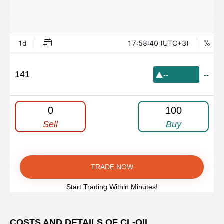
141
--
--
0
100
Sell
Buy
TRADE NOW
Start Trading Within Minutes!
COSTS AND DETAILS OF CL-OIL