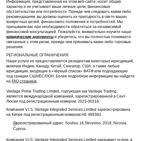
Информация, представленная на этом веб-сайте, носит общий
характер и не учитывает ваши личные цели, финансовые
обстоятельства или потребности. Прежде чем следовать каким-либо
рекомендациям, вы должны оценить их пригодность в свете ваших
конкретных целей, финансового положения и потребностей. Мы
призываем вас при необходимости обратиться за независимой
финансовой консультацией. Пожалуйста, внимательно изучите наши
юридические документы
и убедитесь, что вы полностью понимаете
связанные с этим риски, прежде чем принимать какие-либо торговые
решения.
РЕГИОНАЛЬНЫЕ ОГРАНИЧЕНИЯ:
Наши услуги не предоставляются резидентам некоторых юрисдикций,
включая Индию, Канаду, Китай, Сингапур, США, а также любые
юрисдикции, входящие в «чёрный список» ФАТФ или подпадающие
под санкции США/ЕС/ООН. Более подробную информацию вы найдёте
на
FAQ странице
.
Vantage Prime Trading Limited, торгующая как Vantage Trading,
является международной компанией, зарегистрированной в Сент-
Люсии под регистрационным номером: 2023-00318.
Компания V.I.S. Vantage Integrated Services Limited зарегистрирована
на Кипре под регистрационным номером HE 489383.
Зарегистрированный адрес: Souliou 18,Strovolos, 2018, Nicosia,
Cyprus.
Компания V.I.S. Vantage Integrated Services Limited оказывает услуги, в