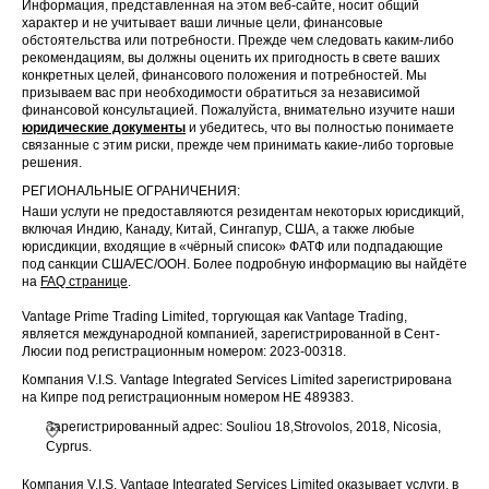
Информация, представленная на этом веб-сайте, носит общий
характер и не учитывает ваши личные цели, финансовые
обстоятельства или потребности. Прежде чем следовать каким-либо
рекомендациям, вы должны оценить их пригодность в свете ваших
конкретных целей, финансового положения и потребностей. Мы
призываем вас при необходимости обратиться за независимой
финансовой консультацией. Пожалуйста, внимательно изучите наши
юридические документы
и убедитесь, что вы полностью понимаете
связанные с этим риски, прежде чем принимать какие-либо торговые
решения.
РЕГИОНАЛЬНЫЕ ОГРАНИЧЕНИЯ:
Наши услуги не предоставляются резидентам некоторых юрисдикций,
включая Индию, Канаду, Китай, Сингапур, США, а также любые
юрисдикции, входящие в «чёрный список» ФАТФ или подпадающие
под санкции США/ЕС/ООН. Более подробную информацию вы найдёте
на
FAQ странице
.
Vantage Prime Trading Limited, торгующая как Vantage Trading,
является международной компанией, зарегистрированной в Сент-
Люсии под регистрационным номером: 2023-00318.
Компания V.I.S. Vantage Integrated Services Limited зарегистрирована
на Кипре под регистрационным номером HE 489383.
Зарегистрированный адрес: Souliou 18,Strovolos, 2018, Nicosia,
Cyprus.
Компания V.I.S. Vantage Integrated Services Limited оказывает услуги, в