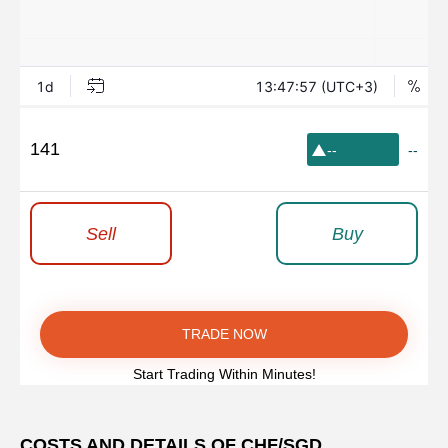
141
--
--
Sell
Buy
TRADE NOW
Start Trading Within Minutes!
COSTS AND DETAILS OF CHF/SGD