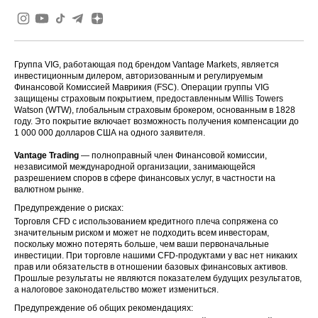
Группа VIG, работающая под брендом Vantage Markets, является
инвестиционным дилером, авторизованным и регулируемым
Финансовой Комиссией Маврикия (FSC). Операции группы VIG
защищены страховым покрытием, предоставленным Willis Towers
Watson (WTW), глобальным страховым брокером, основанным в 1828
году. Это покрытие включает возможность получения компенсации до
1 000 000 долларов США на одного заявителя.
Vantage Trading
— полноправный член Финансовой комиссии,
независимой международной организации, занимающейся
разрешением споров в сфере финансовых услуг, в частности на
валютном рынке.
Предупреждение о рисках:
Торговля CFD с использованием кредитного плеча сопряжена со
значительным риском и может не подходить всем инвесторам,
поскольку можно потерять больше, чем ваши первоначальные
инвестиции. При торговле нашими CFD-продуктами у вас нет никаких
прав или обязательств в отношении базовых финансовых активов.
Прошлые результаты не являются показателем будущих результатов,
а налоговое законодательство может измениться.
Предупреждение об общих рекомендациях: