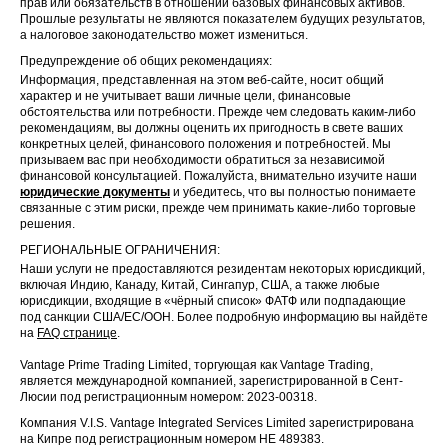
прав или обязательств в отношении базовых финансовых активов.
Прошлые результаты не являются показателем будущих результатов,
а налоговое законодательство может измениться.
Предупреждение об общих рекомендациях:
Информация, представленная на этом веб-сайте, носит общий
характер и не учитывает ваши личные цели, финансовые
обстоятельства или потребности. Прежде чем следовать каким-либо
рекомендациям, вы должны оценить их пригодность в свете ваших
конкретных целей, финансового положения и потребностей. Мы
призываем вас при необходимости обратиться за независимой
финансовой консультацией. Пожалуйста, внимательно изучите наши
юридические документы
и убедитесь, что вы полностью понимаете
связанные с этим риски, прежде чем принимать какие-либо торговые
решения.
РЕГИОНАЛЬНЫЕ ОГРАНИЧЕНИЯ:
Наши услуги не предоставляются резидентам некоторых юрисдикций,
включая Индию, Канаду, Китай, Сингапур, США, а также любые
юрисдикции, входящие в «чёрный список» ФАТФ или подпадающие
под санкции США/ЕС/ООН. Более подробную информацию вы найдёте
на
FAQ странице
.
Vantage Prime Trading Limited, торгующая как Vantage Trading,
является международной компанией, зарегистрированной в Сент-
Люсии под регистрационным номером: 2023-00318.
Компания V.I.S. Vantage Integrated Services Limited зарегистрирована
на Кипре под регистрационным номером HE 489383.