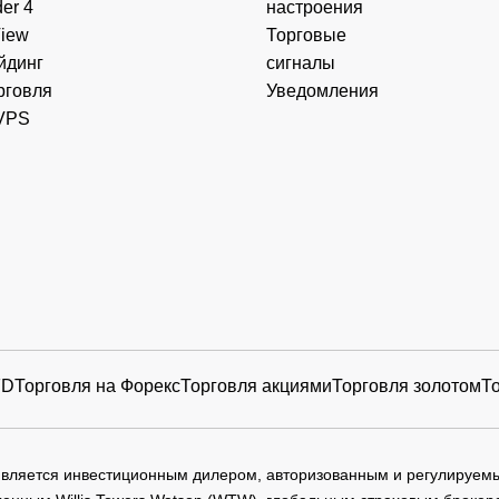
er 4
настроения
View
Торговые
йдинг
сигналы
рговля
Уведомления
VPS
FD
Торговля на Форекс
Торговля акциями
Торговля золотом
Т
 является инвестиционным дилером, авторизованным и регулируе