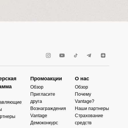
ерская
Промоакции
О нас
амма
Обзор
Обзор
Пригласите
Почему
друга
Vantage?
авляющие
Вознаграждения
Наши партнеры
ы
Vantage
Страхование
ртнеры
Демоконкурс
средств