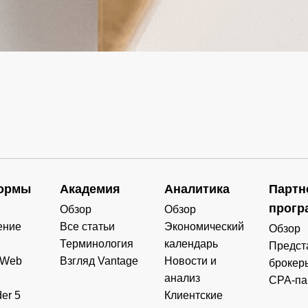
ормы
Академия
Аналитика
Партн
прогр
Обзор
Обзор
ение
Все статьи
Экономический
Обзор
Терминология
календарь
Предст
 Web
Взгляд Vantage
Новости и
брокер
анализ
CPA-па
er 5
Клиентские