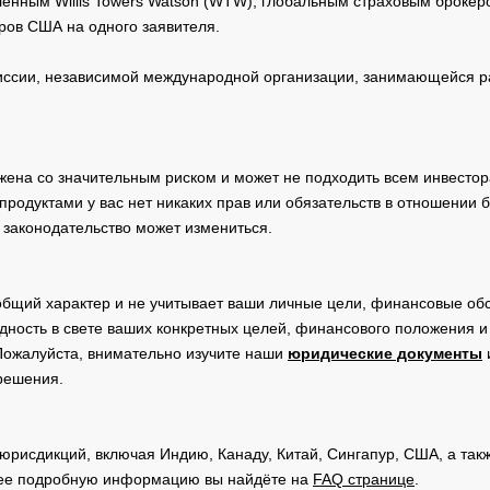
нным Willis Towers Watson (WTW), глобальным страховым брокеро
ров США на одного заявителя.
сии, независимой международной организации, занимающейся ра
жена со значительным риском и может не подходить всем инвестор
родуктами у вас нет никаких прав или обязательств в отношении 
 законодательство может измениться.
общий характер и не учитывает ваши личные цели, финансовые обс
дность в свете ваших конкретных целей, финансового положения 
Пожалуйста, внимательно изучите наши
юридические документы
 решения.
юрисдикций, включая Индию, Канаду, Китай, Сингапур, США, а та
ее подробную информацию вы найдёте на
FAQ странице
.