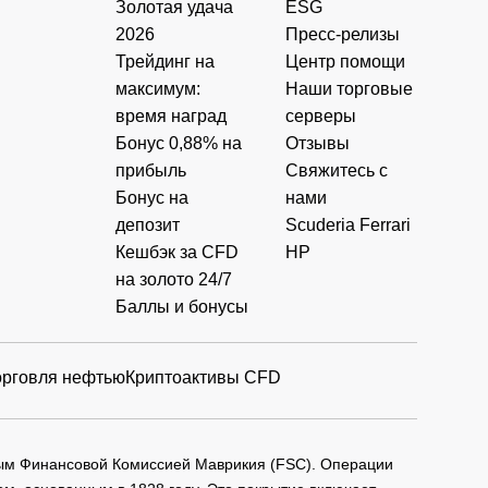
Золотая удача
ESG
2026
Пресс-релизы
Трейдинг на
Центр помощи
максимум:
Наши торговые
время наград
серверы
Бонус 0,88% на
Отзывы
прибыль
Свяжитесь с
Бонус на
нами
депозит
Scuderia Ferrari
Кешбэк за CFD
HP
на золото 24/7
Баллы и бонусы
орговля нефтью
Криптоактивы CFD
мым Финансовой Комиссией Маврикия (FSC). Операции