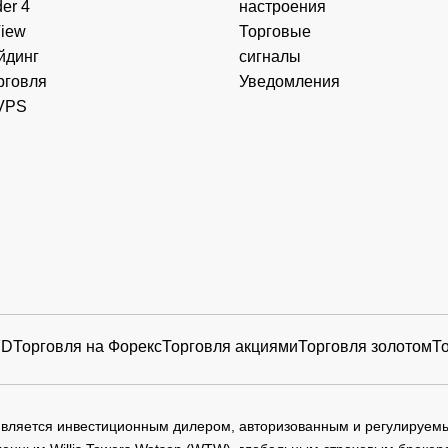
er 4
настроения
View
Торговые
йдинг
сигналы
рговля
Уведомления
VPS
FD
Торговля на Форекс
Торговля акциями
Торговля золотом
Т
 является инвестиционным дилером, авторизованным и регулируе