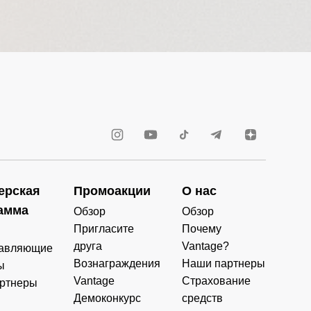
ерская
Промоакции
О нас
амма
Обзор
Обзор
Пригласите
Почему
друга
Vantage?
авляющие
Вознаграждения
Наши партнеры
ы
Vantage
Страхование
ртнеры
Демоконкурс
средств