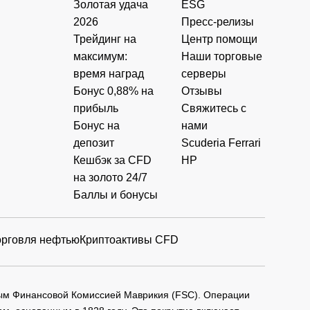
Золотая удача
ESG
2026
Пресс-релизы
Трейдинг на
Центр помощи
максимум:
Наши торговые
время наград
серверы
Бонус 0,88% на
Отзывы
прибыль
Свяжитесь с
Бонус на
нами
депозит
Scuderia Ferrari
Кешбэк за CFD
HP
на золото 24/7
Баллы и бонусы
орговля нефтью
Криптоактивы CFD
мым Финансовой Комиссией Маврикия (FSC). Операции