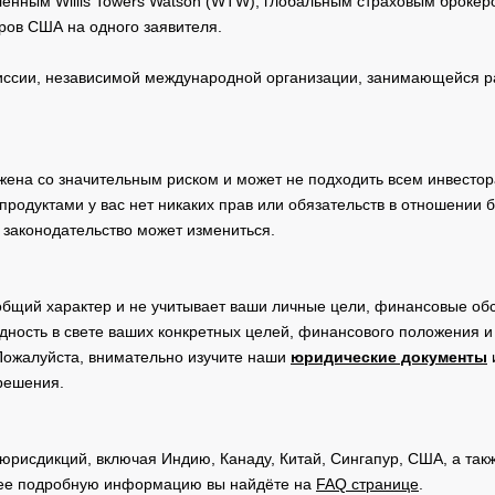
нным Willis Towers Watson (WTW), глобальным страховым брокеро
ров США на одного заявителя.
сии, независимой международной организации, занимающейся ра
жена со значительным риском и может не подходить всем инвестор
родуктами у вас нет никаких прав или обязательств в отношении 
 законодательство может измениться.
общий характер и не учитывает ваши личные цели, финансовые обс
дность в свете ваших конкретных целей, финансового положения 
Пожалуйста, внимательно изучите наши
юридические документы
 решения.
юрисдикций, включая Индию, Канаду, Китай, Сингапур, США, а та
ее подробную информацию вы найдёте на
FAQ странице
.