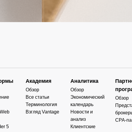
ормы
Академия
Аналитика
Партн
прогр
Обзор
Обзор
ение
Все статьи
Экономический
Обзор
Терминология
календарь
Предст
 Web
Взгляд Vantage
Новости и
брокер
анализ
CPA-па
er 5
Клиентские