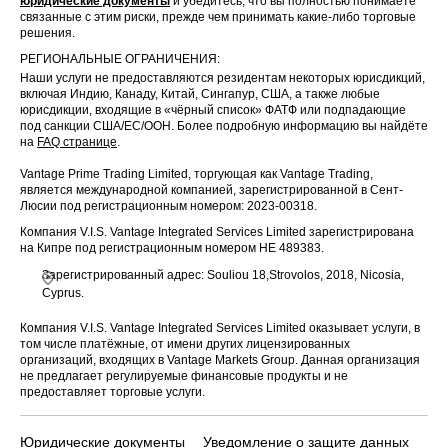
юридические документы
и убедитесь, что вы полностью понимаете
связанные с этим риски, прежде чем принимать какие-либо торговые
решения.
РЕГИОНАЛЬНЫЕ ОГРАНИЧЕНИЯ:
Наши услуги не предоставляются резидентам некоторых юрисдикций,
включая Индию, Канаду, Китай, Сингапур, США, а также любые
юрисдикции, входящие в «чёрный список» ФАТФ или подпадающие
под санкции США/ЕС/ООН. Более подробную информацию вы найдёте
на
FAQ странице
.
Vantage Prime Trading Limited, торгующая как Vantage Trading,
является международной компанией, зарегистрированной в Сент-
Люсии под регистрационным номером: 2023-00318.
Компания V.I.S. Vantage Integrated Services Limited зарегистрирована
на Кипре под регистрационным номером HE 489383.
Зарегистрированный адрес: Souliou 18,Strovolos, 2018, Nicosia,
Cyprus.
Компания V.I.S. Vantage Integrated Services Limited оказывает услуги, в
том числе платёжные, от имени других лицензированных
организаций, входящих в Vantage Markets Group. Данная организация
не предлагает регулируемые финансовые продукты и не
предоставляет торговые услуги.
Юридические документы
Уведомление о защите данных
По