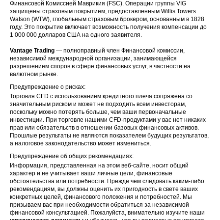
Финансовой Комиссией Маврикия (FSC). Операции группы VIG
защищены страховым покрытием, предоставленным Willis Towers
Watson (WTW), глобальным страховым брокером, основанным в 1828
году. Это покрытие включает возможность получения компенсации до
1 000 000 долларов США на одного заявителя.
Vantage Trading
— полноправный член Финансовой комиссии,
независимой международной организации, занимающейся
разрешением споров в сфере финансовых услуг, в частности на
валютном рынке.
Предупреждение о рисках:
Торговля CFD с использованием кредитного плеча сопряжена со
значительным риском и может не подходить всем инвесторам,
поскольку можно потерять больше, чем ваши первоначальные
инвестиции. При торговле нашими CFD-продуктами у вас нет никаких
прав или обязательств в отношении базовых финансовых активов.
Прошлые результаты не являются показателем будущих результатов,
а налоговое законодательство может измениться.
Предупреждение об общих рекомендациях:
Информация, представленная на этом веб-сайте, носит общий
характер и не учитывает ваши личные цели, финансовые
обстоятельства или потребности. Прежде чем следовать каким-либо
рекомендациям, вы должны оценить их пригодность в свете ваших
конкретных целей, финансового положения и потребностей. Мы
призываем вас при необходимости обратиться за независимой
финансовой консультацией. Пожалуйста, внимательно изучите наши