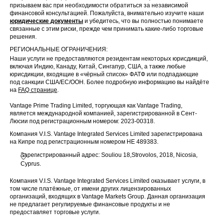
призываем вас при необходимости обратиться за независимой
финансовой консультацией. Пожалуйста, внимательно изучите наши
юридические документы
и убедитесь, что вы полностью понимаете
связанные с этим риски, прежде чем принимать какие-либо торговые
решения.
РЕГИОНАЛЬНЫЕ ОГРАНИЧЕНИЯ:
Наши услуги не предоставляются резидентам некоторых юрисдикций,
включая Индию, Канаду, Китай, Сингапур, США, а также любые
юрисдикции, входящие в «чёрный список» ФАТФ или подпадающие
под санкции США/ЕС/ООН. Более подробную информацию вы найдёте
на
FAQ странице
.
Vantage Prime Trading Limited, торгующая как Vantage Trading,
является международной компанией, зарегистрированной в Сент-
Люсии под регистрационным номером: 2023-00318.
Компания V.I.S. Vantage Integrated Services Limited зарегистрирована
на Кипре под регистрационным номером HE 489383.
Зарегистрированный адрес: Souliou 18,Strovolos, 2018, Nicosia,
Cyprus.
Компания V.I.S. Vantage Integrated Services Limited оказывает услуги, в
том числе платёжные, от имени других лицензированных
организаций, входящих в Vantage Markets Group. Данная организация
не предлагает регулируемые финансовые продукты и не
предоставляет торговые услуги.