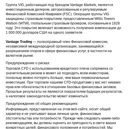
Группа VIG, работающая под брендом Vantage Markets, является
инвестиционным дилером, авторизованным и регулируемым
Финансовой Комиссией Маврикия (FSC). Операции группы VIG
защищены страховым покрытием, предоставленным Willis Towers
Watson (WTW), глобальным страховым брокером, основанным в 1828
году. Это покрытие включает возможность получения компенсации до
1 000 000 долларов США на одного заявителя.
Vantage Trading
— полноправный член Финансовой комиссии,
независимой международной организации, занимающейся
разрешением споров в сфере финансовых услуг, в частности на
валютном рынке.
Предупреждение о рисках:
Торговля CFD с использованием кредитного плеча сопряжена со
значительным риском и может не подходить всем инвесторам,
поскольку можно потерять больше, чем ваши первоначальные
инвестиции. При торговле нашими CFD-продуктами у вас нет никаких
прав или обязательств в отношении базовых финансовых активов.
Прошлые результаты не являются показателем будущих результатов,
а налоговое законодательство может измениться.
Предупреждение об общих рекомендациях:
Информация, представленная на этом веб-сайте, носит общий
характер и не учитывает ваши личные цели, финансовые
обстоятельства или потребности. Прежде чем следовать каким-либо
рекомендациям, вы должны оценить их пригодность в свете ваших
конкретных целей, финансового положения и потребностей. Мы