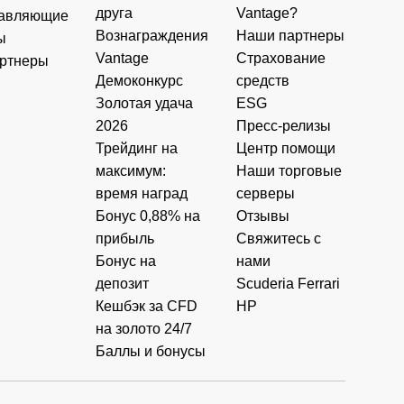
друга
Vantage?
авляющие
Вознаграждения
Наши партнеры
ы
Vantage
Страхование
ртнеры
Демоконкурс
средств
Золотая удача
ESG
2026
Пресс-релизы
Трейдинг на
Центр помощи
максимум:
Наши торговые
время наград
серверы
Бонус 0,88% на
Отзывы
прибыль
Свяжитесь с
Бонус на
нами
депозит
Scuderia Ferrari
Кешбэк за CFD
HP
на золото 24/7
Баллы и бонусы