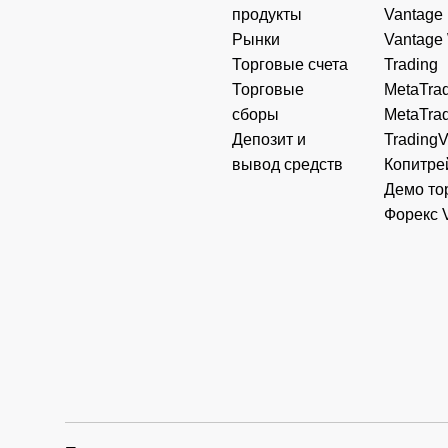
продукты
Vantage
Рынки
Vantage
Торговые счета
Trading
Торговые
MetaTrad
сборы
MetaTrad
Депозит и
Trading
вывод средств
Копитре
Демо то
Форекс 