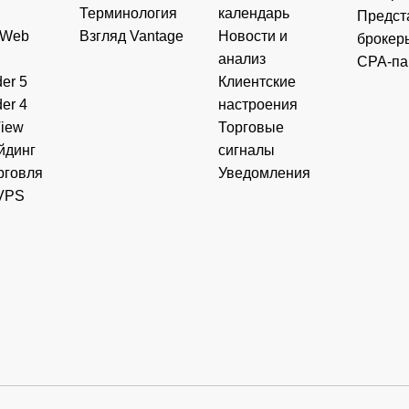
Терминология
календарь
Предст
 Web
Взгляд Vantage
Новости и
брокер
анализ
CPA-па
er 5
Клиентские
er 4
настроения
View
Торговые
йдинг
сигналы
рговля
Уведомления
VPS