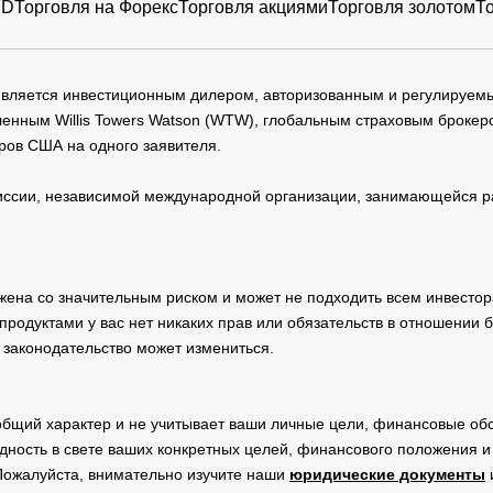
FD
Торговля на Форекс
Торговля акциями
Торговля золотом
Т
 является инвестиционным дилером, авторизованным и регулируе
нным Willis Towers Watson (WTW), глобальным страховым брокеро
ров США на одного заявителя.
сии, независимой международной организации, занимающейся ра
жена со значительным риском и может не подходить всем инвестор
родуктами у вас нет никаких прав или обязательств в отношении 
 законодательство может измениться.
общий характер и не учитывает ваши личные цели, финансовые обс
дность в свете ваших конкретных целей, финансового положения 
Пожалуйста, внимательно изучите наши
юридические документы