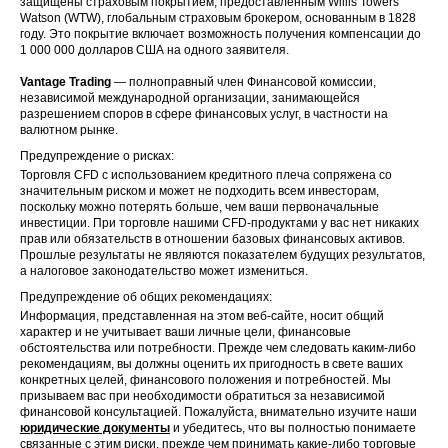
защищены страховым покрытием, предоставленным Willis Towers
Watson (WTW), глобальным страховым брокером, основанным в 1828
году. Это покрытие включает возможность получения компенсации до
1 000 000 долларов США на одного заявителя.
Vantage Trading
— полноправный член Финансовой комиссии,
независимой международной организации, занимающейся
разрешением споров в сфере финансовых услуг, в частности на
валютном рынке.
Предупреждение о рисках:
Торговля CFD с использованием кредитного плеча сопряжена со
значительным риском и может не подходить всем инвесторам,
поскольку можно потерять больше, чем ваши первоначальные
инвестиции. При торговле нашими CFD-продуктами у вас нет никаких
прав или обязательств в отношении базовых финансовых активов.
Прошлые результаты не являются показателем будущих результатов,
а налоговое законодательство может измениться.
Предупреждение об общих рекомендациях:
Информация, представленная на этом веб-сайте, носит общий
характер и не учитывает ваши личные цели, финансовые
обстоятельства или потребности. Прежде чем следовать каким-либо
рекомендациям, вы должны оценить их пригодность в свете ваших
конкретных целей, финансового положения и потребностей. Мы
призываем вас при необходимости обратиться за независимой
финансовой консультацией. Пожалуйста, внимательно изучите наши
юридические документы
и убедитесь, что вы полностью понимаете
связанные с этим риски, прежде чем принимать какие-либо торговые