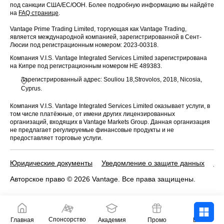
под санкции США/ЕС/ООН. Более подробную информацию вы найдёте
на
FAQ странице
.
Vantage Prime Trading Limited, торгующая как Vantage Trading,
является международной компанией, зарегистрированной в Сент-
Люсии под регистрационным номером: 2023-00318.
Компания V.I.S. Vantage Integrated Services Limited зарегистрирована
на Кипре под регистрационным номером HE 489383.
Зарегистрированный адрес: Souliou 18,Strovolos, 2018, Nicosia,
Cyprus.
Компания V.I.S. Vantage Integrated Services Limited оказывает услуги, в
том числе платёжные, от имени других лицензированных
организаций, входящих в Vantage Markets Group. Данная организация
не предлагает регулируемые финансовые продукты и не
предоставляет торговые услуги.
Юридические документы
Уведомление о защите данных
По
Авторское право © 2026 Vantage. Все права защищены.
Спонсорство
Главная
Академия
Промо
Войти