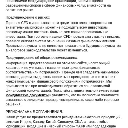
независимой международной организации, занимающейся
разрешением споров в сфере финансовых услуг, в частности на
валютном рынке.
Предупреждение о рисках:
Торговля CFD с использованием кредитного плеча сопряжена со
значительным риском и может не подходить всем инвесторам,
поскольку можно потерять больше, чем ваши первоначальные
инвестиции. При торговле нашими CFD-продуктами у вас нет никаких
прав или обязательств в отношении базовых финансовых активов.
Прошлые результаты не являются показателем будущих результатов,
а налоговое законодательство может измениться.
Предупреждение об общих рекомендациях:
Информация, представленная на этом веб-сайте, носит общий
характер и не учитывает ваши личные цели, финансовые
обстоятельства или потребности. Прежде чем следовать каким-либо
рекомендациям, вы должны оценить их пригодность в свете ваших
конкретных целей, финансового положения и потребностей. Мы
призываем вас при необходимости обратиться за независимой
финансовой консультацией. Пожалуйста, внимательно изучите наши
юридические документы
и убедитесь, что вы полностью понимаете
связанные с этим риски, прежде чем принимать какие-либо торговые
решения.
РЕГИОНАЛЬНЫЕ ОГРАНИЧЕНИЯ:
Наши услуги не предоставляются резидентам некоторых юрисдикций,
включая Индию, Канаду, Китай, Сингапур, США, а также любые
юрисдикции, входящие в «чёрный список» ФАТФ или подпадающие