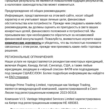
Прошлые результаты не являются показателем будущих результатов,
а налоговое законодательство может измениться.
Предупреждение об общих рекомендациях:
Информация, представленная на этом веб-сайте, носит общий
характер и не учитывает ваши личные цели, финансовые
обстоятельства или потребности. Прежде чем следовать каким-либо
рекомендациям, вы должны оценить их пригодность в свете ваших
конкретных целей, финансового положения и потребностей. Мы
призываем вас при необходимости обратиться за независимой
финансовой консультацией. Пожалуйста, внимательно изучите наши
юридические документы
и убедитесь, что вы полностью понимаете
связанные с этим риски, прежде чем принимать какие-либо торговые
решения.
РЕГИОНАЛЬНЫЕ ОГРАНИЧЕНИЯ:
Наши услуги не предоставляются резидентам некоторых юрисдикций,
включая Индию, Канаду, Китай, Сингапур, США, а также любые
юрисдикции, входящие в «чёрный список» ФАТФ или подпадающие
под санкции США/ЕС/ООН. Более подробную информацию вы найдёте
на
FAQ странице
.
Vantage Prime Trading Limited, торгующая как Vantage Trading,
является международной компанией, зарегистрированной в Сент-
Люсии под регистрационным номером: 2023-00318.
Компания V.I.S. Vantage Integrated Services Limited зарегистрирована
на Кипре под регистрационным номером HE 489383.