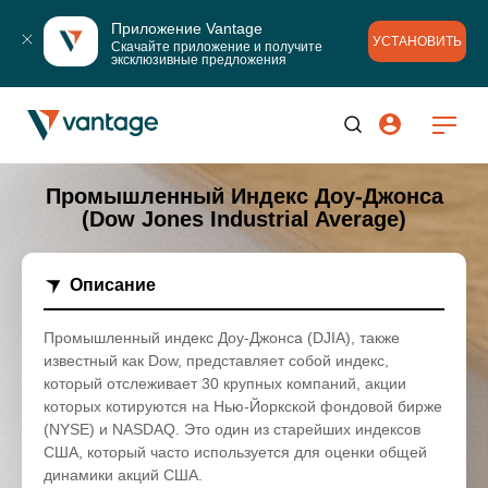
Приложение Vantage
УСТАНОВИТЬ
Скачайте приложение и получите 
эксклюзивные предложения
Промышленный Индекс Доу-Джонса
(Dow Jones Industrial Average)
Описание
Промышленный индекс Доу-Джонса (DJIA), также
известный как Dow, представляет собой индекс,
который отслеживает 30 крупных компаний, акции
которых котируются на Нью-Йоркской фондовой бирже
(NYSE) и NASDAQ. Это один из старейших индексов
США, который часто используется для оценки общей
динамики акций США.