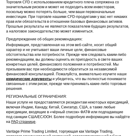
Торговля CFD с использованием кредитного плеча сопряжена со
значительным риском и может не подходить всем инвесторам,
поскольку можно потерять больше, чем ваши первоначальные
инвестиции. При торговле нашими CFD-продуктами у вас нет никаких
прав или обязательств в отношении базовых финансовых активов.
Прошлые результаты не являются показателем будущих результатов,
а налоговое законодательство может измениться.
Предупреждение об общих рекомендациях:
Информация, представленная на этом веб-сайте, носит общий
характер и не учитывает ваши личные цели, финансовые
обстоятельства или потребности. Прежде чем следовать каким-либо
рекомендациям, вы должны оценить их пригодность в свете ваших
конкретных целей, финансового положения и потребностей. Мы
призываем вас при необходимости обратиться за независимой
финансовой консультацией. Пожалуйста, внимательно изучите наши
юридические документы
и убедитесь, что вы полностью понимаете
связанные с этим риски, прежде чем принимать какие-либо торговые
решения.
РЕГИОНАЛЬНЫЕ ОГРАНИЧЕНИЯ:
Наши услуги не предоставляются резидентам некоторых юрисдикций,
включая Индию, Канаду, Китай, Сингапур, США, а также любые
юрисдикции, входящие в «чёрный список» ФАТФ или подпадающие
под санкции США/ЕС/ООН. Более подробную информацию вы найдёте
на
FAQ странице
.
Vantage Prime Trading Limited, торгующая как Vantage Trading,