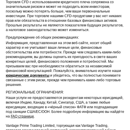
Торговля CFD с использованием кредитного плеча сопряжена со
значительным риском и может не подходить всем инвесторам,
поскольку можно потерять больше, чем ваши первоначальные
инвестиции. При торговле нашими CFD-продуктами у вас нет никаких
прав или обязательств в отношении базовых финансовых активов.
Прошлые результаты не являются показателем будущих результатов,
а налоговое законодательство может измениться.
Предупреждение об общих рекомендациях:
Информация, представленная на этом веб-сайте, носит общий
характер и не учитывает ваши личные цели, финансовые
обстоятельства или потребности. Прежде чем следовать каким-либо
рекомендациям, вы должны оценить их пригодность в свете ваших
конкретных целей, финансового положения и потребностей. Мы
призываем вас при необходимости обратиться за независимой
финансовой консультацией. Пожалуйста, внимательно изучите наши
юридические документы
и убедитесь, что вы полностью понимаете
связанные с этим риски, прежде чем принимать какие-либо торговые
решения.
РЕГИОНАЛЬНЫЕ ОГРАНИЧЕНИЯ:
Наши услуги не предоставляются резидентам некоторых юрисдикций,
включая Индию, Канаду, Китай, Сингапур, США, а также любые
юрисдикции, входящие в «чёрный список» ФАТФ или подпадающие
под санкции США/ЕС/ООН. Более подробную информацию вы найдёте
на
FAQ странице
.
Vantage Prime Trading Limited, торгующая как Vantage Trading,