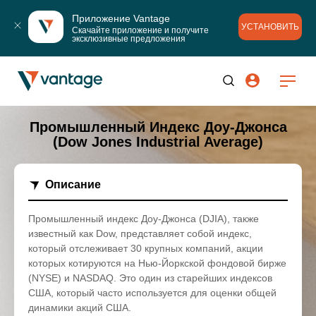
Приложение Vantage
УСТАНОВИТЬ
Скачайте приложение и получите 
эксклюзивные предложения
Промышленный Индекс Доу-Джонса
(Dow Jones Industrial Average)
Описание
Промышленный индекс Доу-Джонса (DJIA), также
известный как Dow, представляет собой индекс,
который отслеживает 30 крупных компаний, акции
которых котируются на Нью-Йоркской фондовой бирже
(NYSE) и NASDAQ. Это один из старейших индексов
США, который часто используется для оценки общей
динамики акций США.