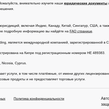
Пожалуйста, внимательно изучите наши
юридические документы
 решения.
юрисдикций, включая Индию, Канаду, Китай, Сингапур, США, а та
ее подробную информацию вы найдёте на
FAQ странице
.
Trading, является международной компанией, зарегистрированной в
регистрирована на Кипре под регистрационным номером HE 489383.
 Nicosia, Cyprus.
зывает услуги, в том числе платёжные, от имени других лицензирова
овые продукты и не предоставляет торговые услуги.
Авто
ных
Политика конфиденциальности
защ