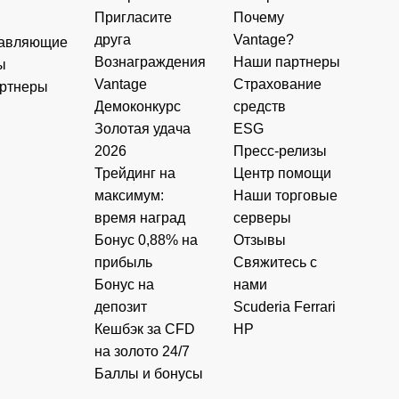
Пригласите
Почему
друга
Vantage?
авляющие
Вознаграждения
Наши партнеры
ы
Vantage
Страхование
ртнеры
Демоконкурс
средств
Золотая удача
ESG
2026
Пресс-релизы
Трейдинг на
Центр помощи
максимум:
Наши торговые
время наград
серверы
Бонус 0,88% на
Отзывы
прибыль
Свяжитесь с
Бонус на
нами
депозит
Scuderia Ferrari
Кешбэк за CFD
HP
на золото 24/7
Баллы и бонусы