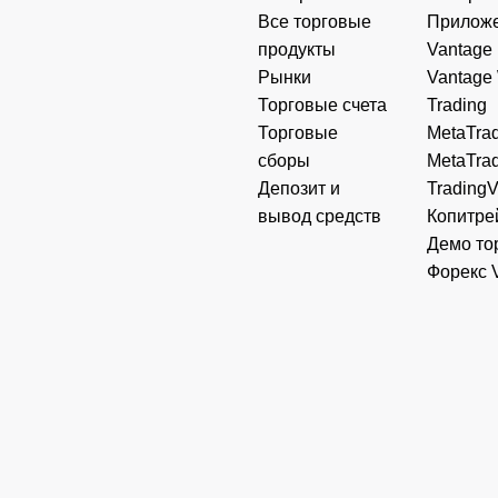
Все торговые
Прилож
продукты
Vantage
Рынки
Vantage
Торговые счета
Trading
Торговые
MetaTrad
сборы
MetaTrad
Депозит и
Trading
вывод средств
Копитре
Демо то
Форекс 