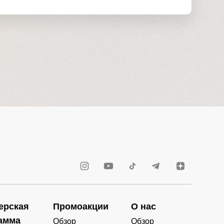
ерская
Промоакции
О нас
амма
Обзор
Обзор