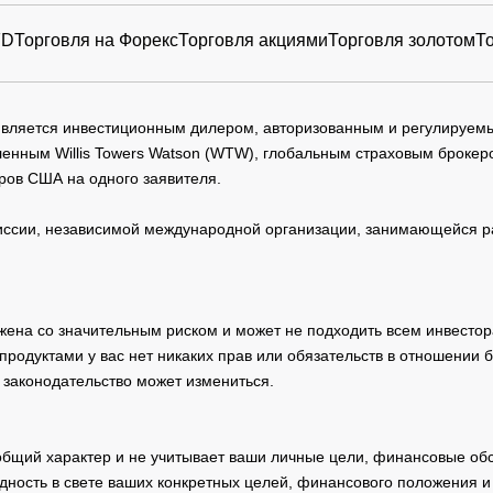
FD
Торговля на Форекс
Торговля акциями
Торговля золотом
Т
 является инвестиционным дилером, авторизованным и регулируе
нным Willis Towers Watson (WTW), глобальным страховым брокеро
ров США на одного заявителя.
сии, независимой международной организации, занимающейся ра
жена со значительным риском и может не подходить всем инвестор
родуктами у вас нет никаких прав или обязательств в отношении 
 законодательство может измениться.
общий характер и не учитывает ваши личные цели, финансовые обс
дность в свете ваших конкретных целей, финансового положения 