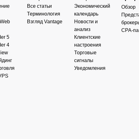
ение
Все статьи
Экономический
Обзор
Терминология
календарь
Предст
 Web
Взгляд Vantage
Новости и
брокер
анализ
CPA-па
er 5
Клиентские
er 4
настроения
View
Торговые
йдинг
сигналы
рговля
Уведомления
VPS