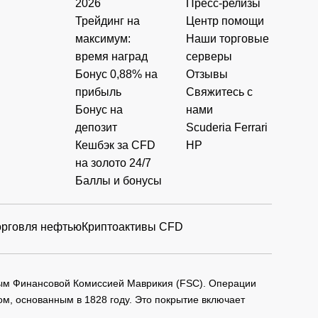
2026
Пресс-релизы
Трейдинг на
Центр помощи
максимум:
Наши торговые
время наград
серверы
Бонус 0,88% на
Отзывы
прибыль
Свяжитесь с
Бонус на
нами
депозит
Scuderia Ferrari
Кешбэк за CFD
HP
на золото 24/7
Баллы и бонусы
орговля нефтью
Криптоактивы CFD
мым Финансовой Комиссией Маврикия (FSC). Операции
м, основанным в 1828 году. Это покрытие включает