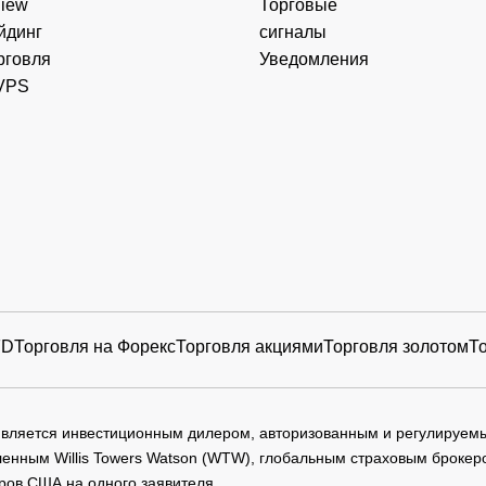
View
Торговые
йдинг
сигналы
рговля
Уведомления
VPS
FD
Торговля на Форекс
Торговля акциями
Торговля золотом
Т
 является инвестиционным дилером, авторизованным и регулируе
нным Willis Towers Watson (WTW), глобальным страховым брокеро
ров США на одного заявителя.