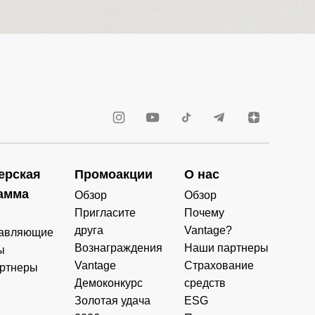
ерская
Промоакции
О нас
амма
Обзор
Обзор
Пригласите
Почему
друга
Vantage?
авляющие
Вознаграждения
Наши партнеры
ы
Vantage
Страхование
ртнеры
Демоконкурс
средств
Золотая удача
ESG