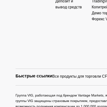
Депозит и
Trading
вывод средств
Копитре
Демо то
Форекс 
Быстрые ссылки
Все продукты для торговли C
Группа VIG, работающая под брендом Vantage Markets,
группы VIG защищены страховым покрытием, предоставле
возможность получения компенсации до 1 000 000 долла