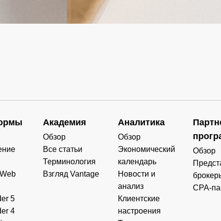
ормы
Академия
Аналитика
Партн
прогр
Обзор
Обзор
ение
Все статьи
Экономический
Обзор
Терминология
календарь
Предст
 Web
Взгляд Vantage
Новости и
брокер
анализ
CPA-па
er 5
Клиентские
er 4
настроения