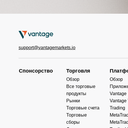
support@vantagemarkets.io
Спонсорство
Торговля
Платф
Обзор
Обзор
Все торговые
Прилож
продукты
Vantage
Рынки
Vantage
Торговые счета
Trading
Торговые
MetaTrad
сборы
MetaTrad