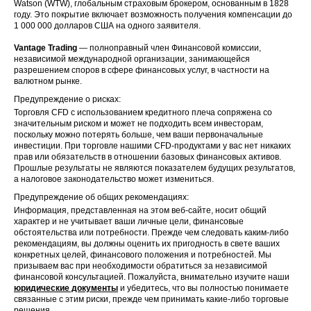
Watson (WTW), глобальным страховым брокером, основанным в 1828
году. Это покрытие включает возможность получения компенсации до
1 000 000 долларов США на одного заявителя.
Vantage Trading
— полноправный член Финансовой комиссии,
независимой международной организации, занимающейся
разрешением споров в сфере финансовых услуг, в частности на
валютном рынке.
Предупреждение о рисках:
Торговля CFD с использованием кредитного плеча сопряжена со
значительным риском и может не подходить всем инвесторам,
поскольку можно потерять больше, чем ваши первоначальные
инвестиции. При торговле нашими CFD-продуктами у вас нет никаких
прав или обязательств в отношении базовых финансовых активов.
Прошлые результаты не являются показателем будущих результатов,
а налоговое законодательство может измениться.
Предупреждение об общих рекомендациях:
Информация, представленная на этом веб-сайте, носит общий
характер и не учитывает ваши личные цели, финансовые
обстоятельства или потребности. Прежде чем следовать каким-либо
рекомендациям, вы должны оценить их пригодность в свете ваших
конкретных целей, финансового положения и потребностей. Мы
призываем вас при необходимости обратиться за независимой
финансовой консультацией. Пожалуйста, внимательно изучите наши
юридические документы
и убедитесь, что вы полностью понимаете
связанные с этим риски, прежде чем принимать какие-либо торговые
решения.