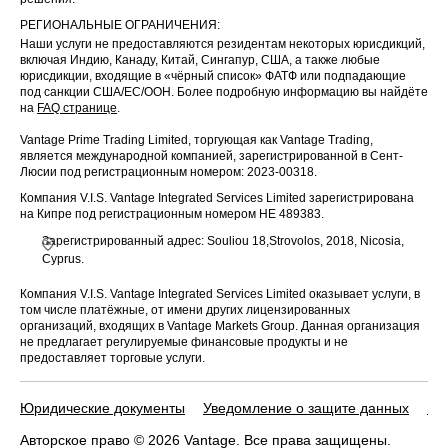
РЕГИОНАЛЬНЫЕ ОГРАНИЧЕНИЯ:
Наши услуги не предоставляются резидентам некоторых юрисдикций,
включая Индию, Канаду, Китай, Сингапур, США, а также любые
юрисдикции, входящие в «чёрный список» ФАТФ или подпадающие
под санкции США/ЕС/ООН. Более подробную информацию вы найдёте
на
FAQ странице
.
Vantage Prime Trading Limited, торгующая как Vantage Trading,
является международной компанией, зарегистрированной в Сент-
Люсии под регистрационным номером: 2023-00318.
Компания V.I.S. Vantage Integrated Services Limited зарегистрирована
на Кипре под регистрационным номером HE 489383.
Зарегистрированный адрес: Souliou 18,Strovolos, 2018, Nicosia,
Cyprus.
Компания V.I.S. Vantage Integrated Services Limited оказывает услуги, в
том числе платёжные, от имени других лицензированных
организаций, входящих в Vantage Markets Group. Данная организация
не предлагает регулируемые финансовые продукты и не
предоставляет торговые услуги.
Юридические документы
Уведомление о защите данных
По
Авторское право © 2026 Vantage. Все права защищены.