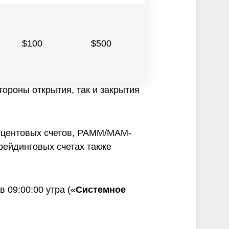
$100
$500
$800
ороны открытия, так и закрытия
в, центовых счетов, PAMM/MAM-
рейдинговых счетах также
 09:00:00 утра («
С
истемное