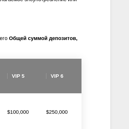
 его
Общей суммой депозитов
,
VIP 5
VIP 6
VIP 7
$100,000
$250,000
$500,000
$1