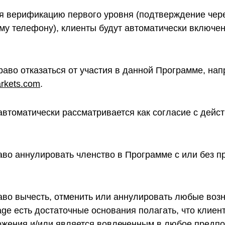
йдя верификацию первого уровня (подтверждение чер
му телефону), клиенты будут автоматически включен
право отказаться от участия в данной Программе, н
rkets.com
.
 автоматически рассматривается как согласие с дей
раво аннулировать членство в Программе с или без 
раво вычесть, отменить или аннулировать любые воз
ge есть достаточные основания полагать, что клиен
ожения и/или является вовлеченным в любое предп