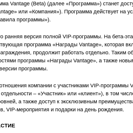
Уведомления
 снятия средств с вашего счета
Торгуйте акциями таких к
мма Vantage (Beta) (далее «Программа») станет дос
TradingView
Оставайтесь в курсе последних
Apple, Tesla и Nvidia
новостей о продуктах
Vantage» или «Компания»). Программа действует на у
Торгуйте с умом на ведущей мировой
Акции Австралии
платформе для построения графиков
равила программы»).
Торгуйте акциями таких к
Копитрейдинг
Commonwealth Bank, BHP 
ПОПУЛЯРНОЕ
Копируйте, торгуйте и зарабатывайте в
Акции ЕС
одно касание
это ранняя версия полной VIP-программы. На бета-эт
Торгуйте акциями таких к
вующая программа «Награды Vantage», которая вклю
Heineken, LVMH и Adidas
Демо торговля
Практикуйтесь в торговле и тестируйте
аграждения, продолжит работать отдельно. Таким об
Акции Великобритани
стратегий с помощью виртуальных
Торгуйте акциями таких к
средств
остями программы «Награды Vantage», а также новы
AstraZeneca, Unilever и B
-версии программы.
Форекс VPS
Безопасный внешний сервер для
бесперебойной торговли
отношения компании с участниками VIP-программы V
 отдельности – «Участник» или «клиент»), в том чис
овней, а также доступ к эксклюзивным преимущества
в, VIP-мероприятия и подарки на день рождения.
АСТИЕ