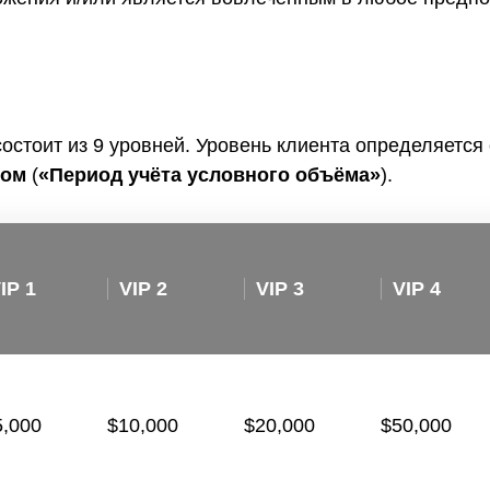
 состоит из 9 уровней. Уровень клиента определяется
мом
(
«
Период
учёта условного объёма
»
).
IP 1
VIP 2
VIP 3
VIP 4
5,000
$10,000
$20,000
$50,000