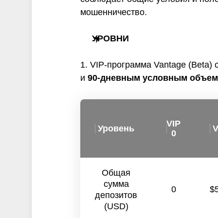
мошенничество.
УРОВНИ
1. VIP-программа Vantage (Beta)
и
90-дневным условным объе
VIP
Уровень
V
0
Общая
сумма
0
$
депозитов
(USD)