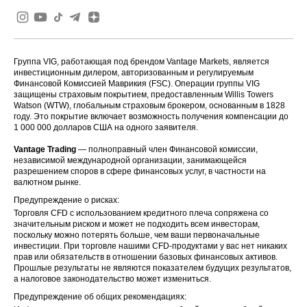
Группа VIG, работающая под брендом Vantage Markets, является
инвестиционным дилером, авторизованным и регулируемым
Финансовой Комиссией Маврикия (FSC). Операции группы VIG
защищены страховым покрытием, предоставленным Willis Towers
Watson (WTW), глобальным страховым брокером, основанным в 1828
году. Это покрытие включает возможность получения компенсации до
1 000 000 долларов США на одного заявителя.
Vantage Trading
— полноправный член Финансовой комиссии,
независимой международной организации, занимающейся
разрешением споров в сфере финансовых услуг, в частности на
валютном рынке.
Предупреждение о рисках:
Торговля CFD с использованием кредитного плеча сопряжена со
значительным риском и может не подходить всем инвесторам,
поскольку можно потерять больше, чем ваши первоначальные
инвестиции. При торговле нашими CFD-продуктами у вас нет никаких
прав или обязательств в отношении базовых финансовых активов.
Прошлые результаты не являются показателем будущих результатов,
а налоговое законодательство может измениться.
Предупреждение об общих рекомендациях: