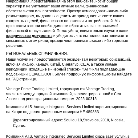
Информация, представленная на этом веб-сайте, носит общий
характер и не учитывает ваши личные цели, финансовые
обстоятельства или потребности. Прежде чем следовать каким-либо
рекомендациям, вы должны оценить их пригодность в свете ваших
конкретных целей, финансового положения и потребностей. Мы
призываем вас при необходимости обратиться за независимой
финансовой консультацией. Пожалуйста, внимательно изучите наши
юридические документы
и убедитесь, что вы полностью понимаете
связанные с этим риски, прежде чем принимать какие-либо торговые
решения.
РЕГИОНАЛЬНЫЕ ОГРАНИЧЕНИЯ:
Наши услуги не предоставляются резидентам некоторых юрисдикций,
включая Индию, Канаду, Китай, Сингапур, США, а также любые
юрисдикции, входящие в «чёрный список» ФАТФ или подпадающие
под санкции США/ЕС/ООН. Более подробную информацию вы найдёте
на
FAQ странице
.
Vantage Prime Trading Limited, торгующая как Vantage Trading,
является международной компанией, зарегистрированной в Сент-
Люсии под регистрационным номером: 2023-00318.
Компания V.I.S. Vantage Integrated Services Limited зарегистрирована
на Кипре под регистрационным номером HE 489383.
Зарегистрированный адрес: Souliou 18,Strovolos, 2018, Nicosia,
Cyprus.
Компания V.I.S. Vantage Integrated Services Limited оказывает услуги, в