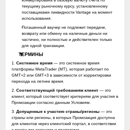
конвертирована в базовую валюту счета по
текущему рыночному курсу, установленному
поставщиками ликвидности Vantage на момент
использования.
Погашенный ваучер не подлежит передаче,
возврату или обмену на наличные деньги ни
частично, ни полностью и действителен только
для одной транзакции.
ТЕРМИНЫ
1.
Системное время
— это системное время
платформы MetaTrader (MT), которая работает по
GMT+2 или GMT+3 в зависимости от корректировки
перехода на летнее время.
2.
Соответствующий требованиям клиент
— это
клиент, который соответствует критериям для участия в
Промоакции согласно данным Условиям.
3.
Допущенные к участию страны/регионы
— это
страны или регионы, в которых Промоакция доступна
для клиентов через клиентский портал, в соответствии
с местными законами и правилами.